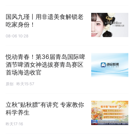
国风九瑾丨用非遗美食解锁老
吃家身份！
08-06 10:28
悦动青春！第36届青岛国际啤
酒节啤酒女神选拔赛青岛赛区
首场海选收官
原创
昨天15:57
立秋“贴秋膘”有讲究 专家教你
科学养生
昨天17:16