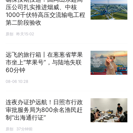
压公司扎实推进烟威、中核
1000千伏特高压交流输电工程
第二阶段验收
原创
昨天15:02
远飞的旅行箱丨在葱葱省苹果
市坐上“苹果号”，与陆地失联
60分钟
08-06 10:28
连夜办证护远航！日照市行政
审批服务局为800余名渔民赶
制“出海通行证”
原创
37分钟前