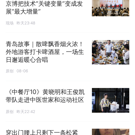
京博把技术“关键变量”变成发
展“最大增量”
现场
昨天23:48
青岛故事｜散啤飘香烟火浓！
外地游客打卡啤酒屋，一场生
日邂逅暖心合唱
原创
08-06
《中餐厅10》黄晓明和王俊凯
带队走进中医世家和运动社区
原创
昨天22:42
穿出门腰上只剩下一条松紧