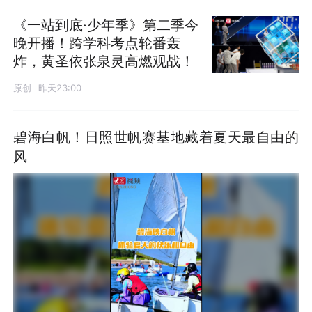
《一站到底·少年季》第二季今
晚开播！跨学科考点轮番轰
炸，黄圣依张泉灵高燃观战！
原创
昨天23:00
碧海白帆！日照世帆赛基地藏着夏天最自由的
风