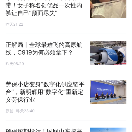
带！女子称名创优品一次性内
裤让自己“颜面尽失”
昨天21:22
正解局丨全球最难飞的高原航
线，C919为何必须拿下？
昨天08:29
劳保小店变身“数字化供应链平
台”，新明辉用“数字化”重新定
义劳保行业
原创
昨天23:40
确保按期投运！国网山东超高