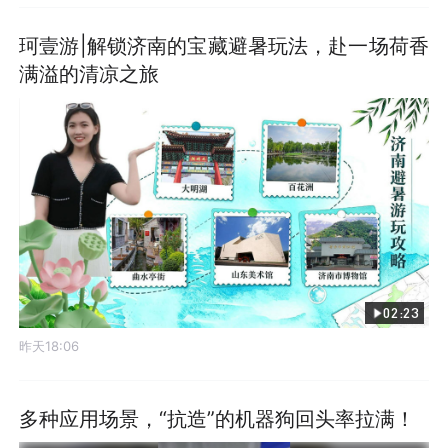
珂壹游|解锁济南的宝藏避暑玩法，赴一场荷香
满溢的清凉之旅
02:23
昨天18:06
多种应用场景，“抗造”的机器狗回头率拉满！