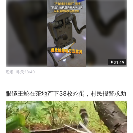
01:19
现场
昨天23:40
眼镜王蛇在茶地产下38枚蛇蛋，村民报警求助