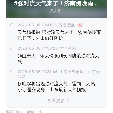
#强对流天气来了！济南傍晚雨已
开下，外出做好防护#
共4条
2026-05-06 19:41:25 齐鲁壹点
天气情报站|强对流天气来了！济南傍晚雨
已开下，外出做好防护
2026-05-06 14:06:23 大众新闻
@山东人！今天傍晚到夜间防范强对流天
气
2026-05-06 10:28:45 山东省气象局、山东天
气网
傍晚起将出现强对流天气，雷雨、大风、
小冰雹齐现身！山东最新天气预报
查看更多
该事件脉络由AI自动生成