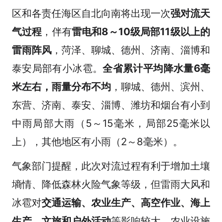
区和各责任海区自北向南将出现一次
强对流天
气过程
，伴有
雷电和8～10级局部11级以上的
雷雨阵风
，菏泽、聊城、德州、济南、淄博和
泰安局部有小冰雹。
全省累计平均降水量6毫
米左右，雨量分布不均
，聊城、德州、滨州、
东营、济南、泰安、淄博、潍坊和烟台有小到
中雨局部大雨（5～15毫米，局部25毫米以
上），其他地区有小雨（2～8毫米）。
气象部门提醒，此次对流过程有利于增加土壤
墒情、降低森林火险气象等级，但雷雨大风和
冰雹对
交通运输、农业生产、高空作业、海上
生产、文旅和户外活动
等影响较大，农业设施