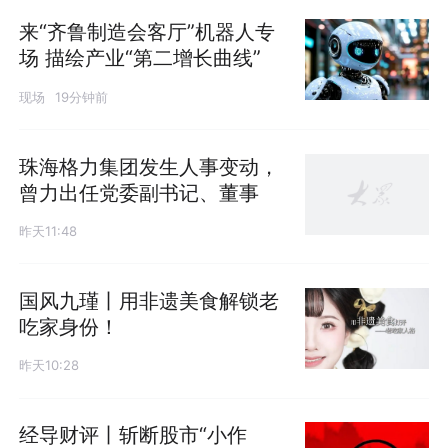
来“齐鲁制造会客厅”机器人专
场 描绘产业“第二增长曲线”
现场
19分钟前
珠海格力集团发生人事变动，
曾力出任党委副书记、董事
昨天11:48
国风九瑾丨用非遗美食解锁老
吃家身份！
昨天10:28
经导财评丨斩断股市“小作