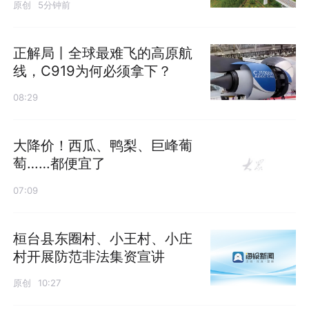
原创
5分钟前
正解局丨全球最难飞的高原航
线，C919为何必须拿下？
08:29
大降价！西瓜、鸭梨、巨峰葡
萄……都便宜了
07:09
桓台县东圈村、小王村、小庄
村开展防范非法集资宣讲
原创
10:27