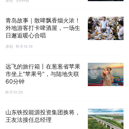
原创
5分钟前
青岛故事｜散啤飘香烟火浓！
外地游客打卡啤酒屋，一场生
日邂逅暖心合唱
原创
昨天15:19
远飞的旅行箱丨在葱葱省苹果
市坐上“苹果号”，与陆地失联
60分钟
昨天10:28
山东铁投能源投资集团换将，
王友法接任总经理