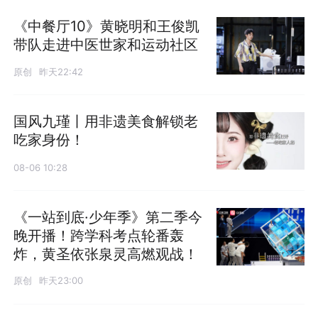
《中餐厅10》黄晓明和王俊凯
带队走进中医世家和运动社区
原创
昨天22:42
国风九瑾丨用非遗美食解锁老
吃家身份！
08-06 10:28
《一站到底·少年季》第二季今
晚开播！跨学科考点轮番轰
炸，黄圣依张泉灵高燃观战！
原创
昨天23:00