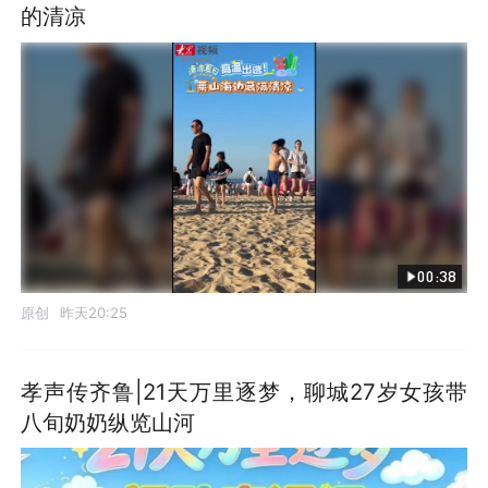
的清凉
00:38
原创
昨天20:25
孝声传齐鲁|21天万里逐梦，聊城27岁女孩带
八旬奶奶纵览山河