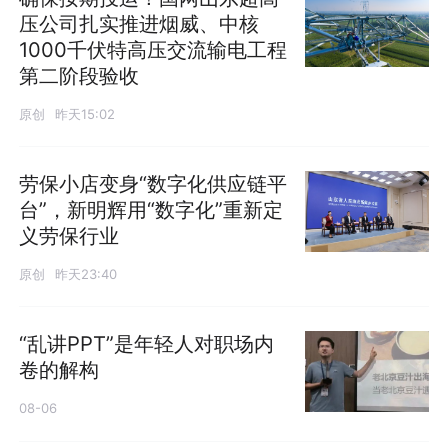
压公司扎实推进烟威、中核
1000千伏特高压交流输电工程
第二阶段验收
原创
昨天15:02
劳保小店变身“数字化供应链平
台”，新明辉用“数字化”重新定
义劳保行业
原创
昨天23:40
“乱讲PPT”是年轻人对职场内
卷的解构
08-06