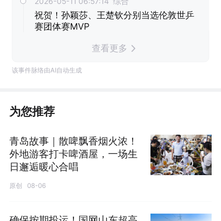
2026-05-11 06:57:14 综合
祝贺！孙颖莎、王楚钦分别当选伦敦世乒
赛团体赛MVP
查看更多
该事件脉络由AI自动生成
为您推荐
青岛故事｜散啤飘香烟火浓！
外地游客打卡啤酒屋，一场生
日邂逅暖心合唱
原创
08-06
确保按期投运！国网山东超高