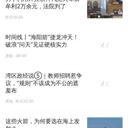
牟利2万余元，法院判了
昨天15:29
时间线丨“海阳箭”捷龙冲天！
破浪“问天”见证硬核实力
原创
08-05
湾区政经说⑤｜教师招聘惹争
议，“规则”不该成为不公的遮
羞布
原创
昨天22:30
这些火箭，为何要选在海上发