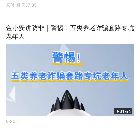
原创
昨天07:35
金小安讲防非｜警惕！五类养老诈骗套路专坑
老年人
01:44
08-06