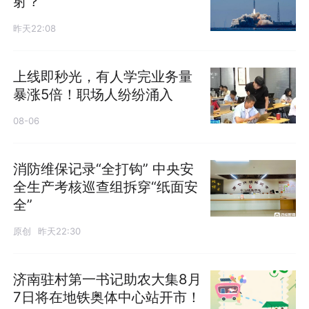
射？
昨天22:08
上线即秒光，有人学完业务量
暴涨5倍！职场人纷纷涌入
08-06
消防维保记录“全打钩” 中央安
全生产考核巡查组拆穿“纸面安
全”
原创
昨天22:30
济南驻村第一书记助农大集8月
7日将在地铁奥体中心站开市！