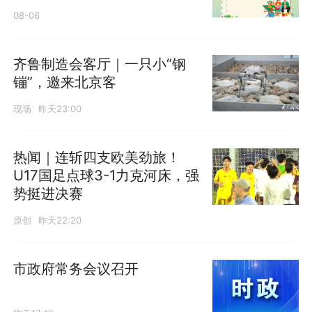
08-06
齐鲁制造会客厅｜一只小“钢
镚”，邀来北京客
现场
昨天23:00
热闻｜连斩四支欧美劲旅！
U17国足点球3-1力克河床，强
势挺进决赛
原创
昨天22:20
市政府常务会议召开