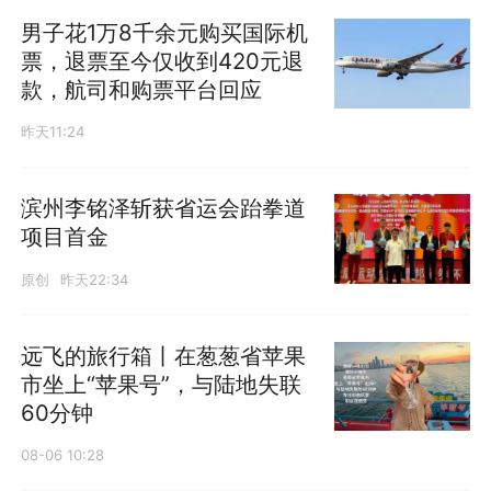
男子花1万8千余元购买国际机
票，退票至今仅收到420元退
款，航司和购票平台回应
昨天11:24
滨州李铭泽斩获省运会跆拳道
项目首金
原创
昨天22:34
远飞的旅行箱丨在葱葱省苹果
市坐上“苹果号”，与陆地失联
60分钟
08-06 10:28