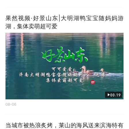
果然视频·好景山东|大明湖鸭宝宝随妈妈游
湖，集体卖萌超可爱
00:19
08-06
当城市被热浪炙烤，莱山的海风送来滨海特有