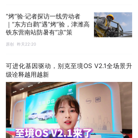
“烤”验·记者探访一线劳动者
｜“东方白鹳”遇“烤”验，津潍高
铁东营南站防暑有“凉”策
原创
昨天22:20
可进化基因驱动，别克至境OS V2.1全场景升
级诠释越用越新