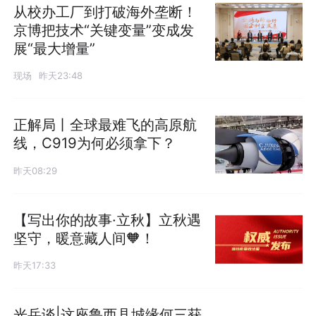
从校办工厂到打破海外垄断！
京博把技术“关键变量”变成发
展“最大增量”
现场
昨天23:48
正解局丨全球最难飞的高原航
线，C919为何必须拿下？
昨天08:29
【写出你的故事·立秋】立秋遇
坚守，暖意藏人间🧡！
昨天17:33
光岳谈|这座鲁西县城缘何三获