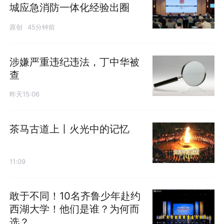
城应急消防一体化经验出圈
原创
45分钟前
涉嫌严重违纪违法，丁中华被
查
昨天15:06
茶马古道上丨火光中的记忆
11:09
敢于不同！10名齐鲁少年赴约
西湖大学！他们是谁？为何而
选？