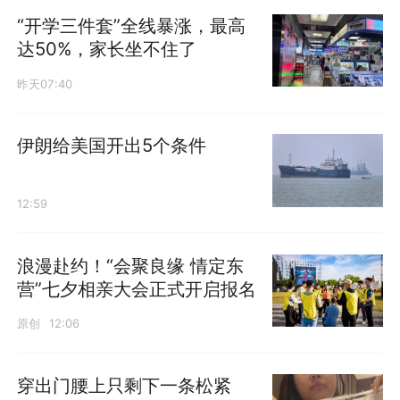
“开学三件套”全线暴涨，最高
达50%，家长坐不住了
昨天07:40
伊朗给美国开出5个条件
12:59
浪漫赴约！“会聚良缘 情定东
营”七夕相亲大会正式开启报名
原创
12:06
穿出门腰上只剩下一条松紧