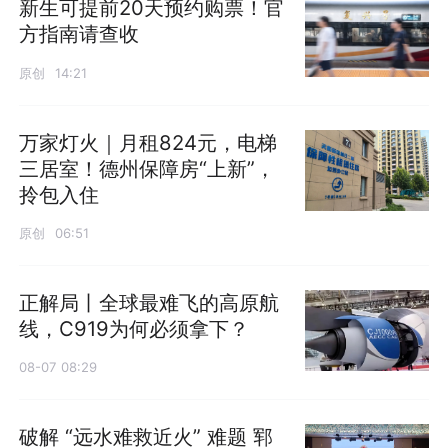
新生可提前20天预约购票！官
方指南请查收
原创
14:21
万家灯火｜月租824元，电梯
三居室！德州保障房“上新”，
拎包入住
原创
06:51
正解局丨全球最难飞的高原航
线，C919为何必须拿下？
08-07 08:29
破解 “远水难救近火” 难题 郓