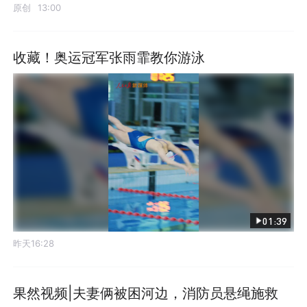
原创
13:00
收藏！奥运冠军张雨霏教你游泳
01:39
昨天16:28
果然视频|夫妻俩被困河边，消防员悬绳施救