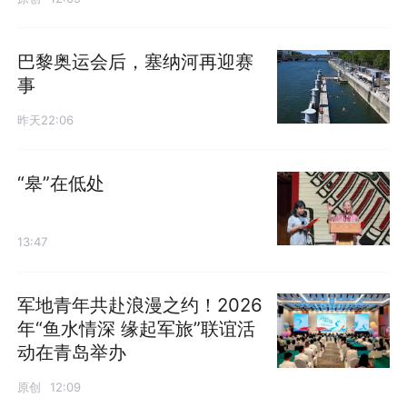
巴黎奥运会后，塞纳河再迎赛
事
昨天22:06
“皋”在低处
13:47
军地青年共赴浪漫之约！2026
年“鱼水情深 缘起军旅”联谊活
动在青岛举办
原创
12:09