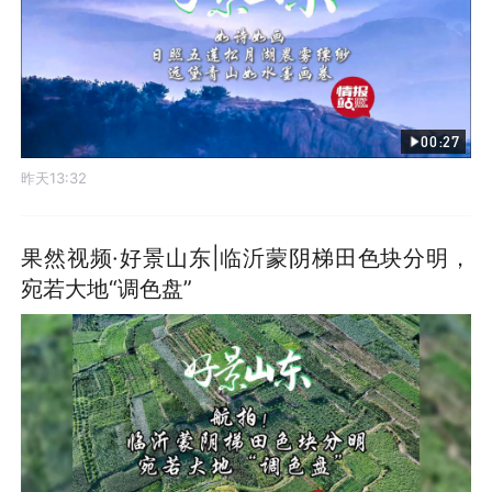
00:27
昨天13:32
果然视频·好景山东|临沂蒙阴梯田色块分明，
宛若大地“调色盘”