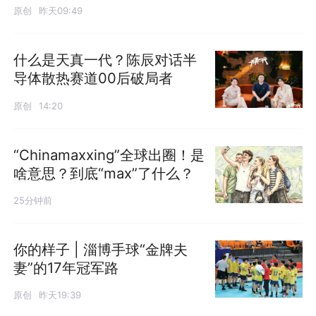
原创
昨天09:49
什么是天真一代？陈辰对话半
导体散热赛道00后破局者
原创
14:20
“Chinamaxxing”全球出圈！是
啥意思？到底“max”了什么？
25分钟前
你的样子 | 淄博手球“金牌夫
妻”的17年冠军路
原创
昨天19:39