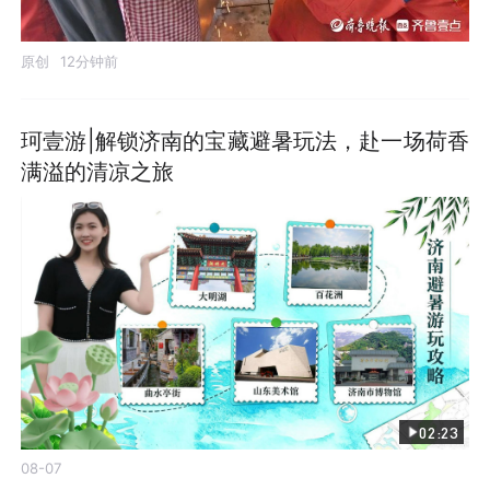
原创
12分钟前
珂壹游|解锁济南的宝藏避暑玩法，赴一场荷香
满溢的清凉之旅
02:23
08-07