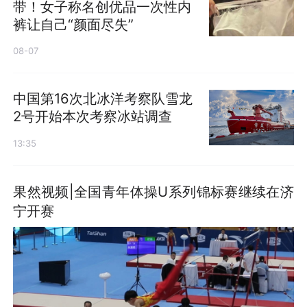
带！女子称名创优品一次性内
裤让自己“颜面尽失”
08-07
中国第16次北冰洋考察队雪龙
2号开始本次考察冰站调查
13:35
果然视频|全国青年体操U系列锦标赛继续在济
宁开赛