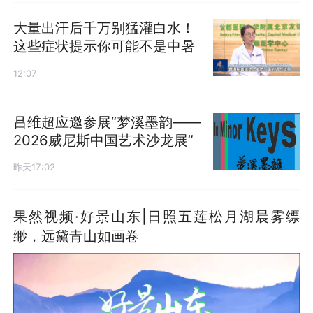
大量出汗后千万别猛灌白水！
这些症状提示你可能不是中暑
12:07
吕维超应邀参展“梦溪墨韵——
2026威尼斯中国艺术沙龙展”
昨天17:02
果然视频·好景山东|日照五莲松月湖晨雾缥
缈，远黛青山如画卷