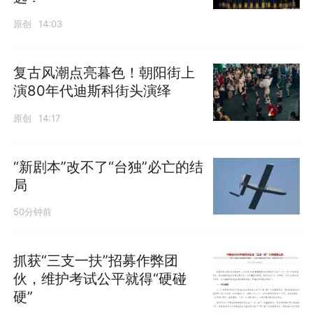
原创
14:03
复古风潮点亮暮色！朝阳街上
演80年代迪斯科街头演绎
原创
14:17
“新剧本”改不了“台独”必亡的结
局
50分钟前
抓获“三支一扶”招募作弊团
伙，维护考试公平就得“硬碰
硬”