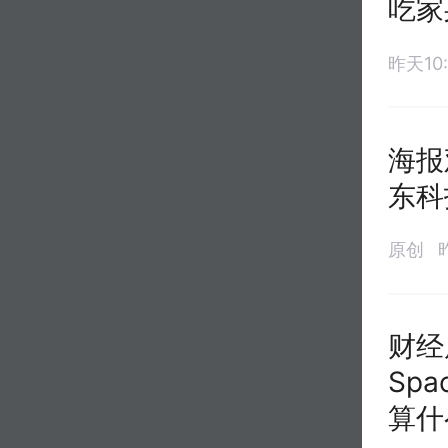
吃家
昨天10:
海报
东科
原创
财经
Sp
算什