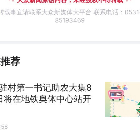
转载事宜请联系大众新媒体大平台 联系电话：0531
85193469
您推荐
驻村第一书记助农大集8
日将在地铁奥体中心站开
:58