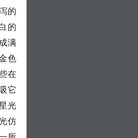
泻的
白的
成满
金色
些在
吸它
星光
光仿
一所