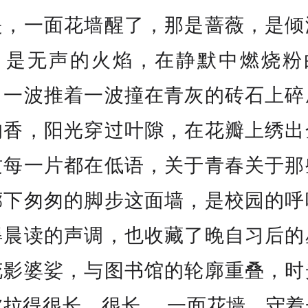
是，一面花墙醒了，那是蔷薇，是倾
，是无声的火焰，在静默中燃烧粉
，一波推着一波撞在青灰的砖石上碎
的香，阳光穿过叶隙，在花瓣上绣出
纹每一片都在低语，关于青春关于那
廊下匆匆的脚步这面墙，是校园的呼
得晨读的声调，也收藏了晚自习后的
花影婆娑，与图书馆的轮廓重叠，时
被拉得很长，很长。 一面花墙，守着