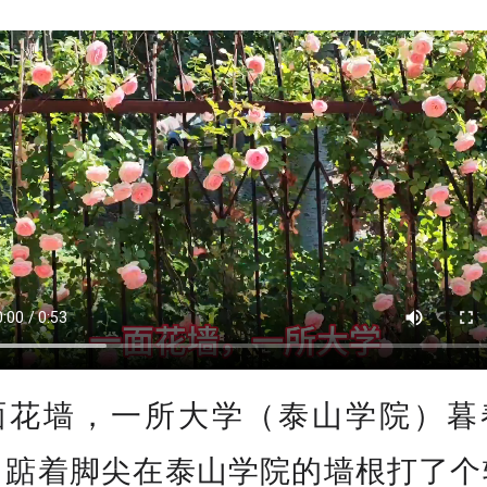
面花墙，一所大学（泰山学院）暮
，踮着脚尖在泰山学院的墙根打了个