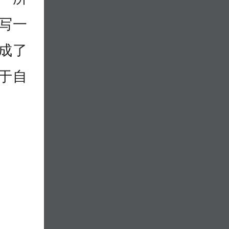
写一
成了
于自