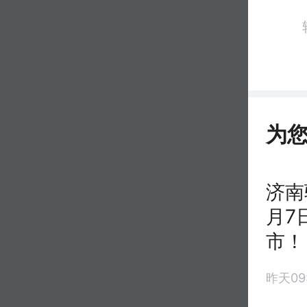
为
济南
月7
市！
昨天09