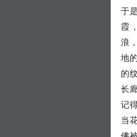
于
霞
浪
地
的
长
记
当
佛