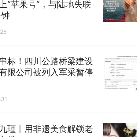
上“苹果号”，与陆地失联
分钟
28
串标！四川公路桥梁建设
有限公司被列入军采暂停
31
九瑾丨用非遗美食解锁老