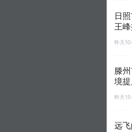
日照
王峰
昨天10:
滕州
境提
昨天15:
远飞