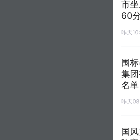
市坐
60
昨天10:
围标
集团
名单
昨天08:
国风