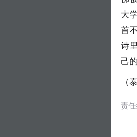
大
首
诗
己
（
责任