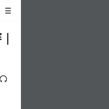
赛｜
:17
原创