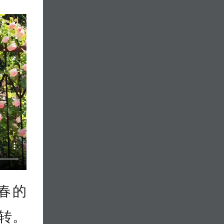
春的
转。