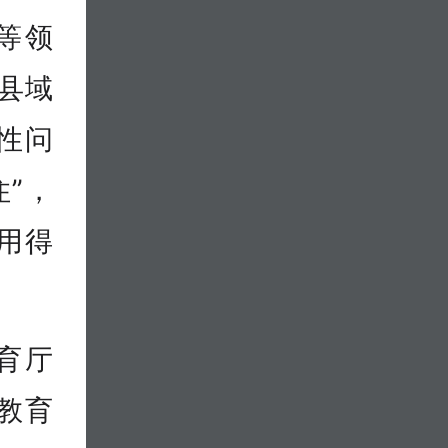
等领
县域
性问
”，
用得
育厅
教育