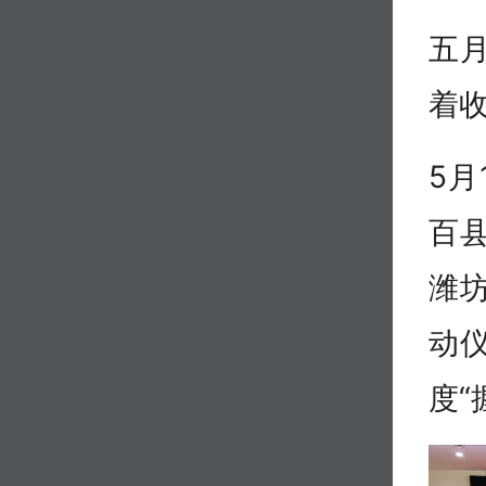
五
着
5月
百
潍
动
度“