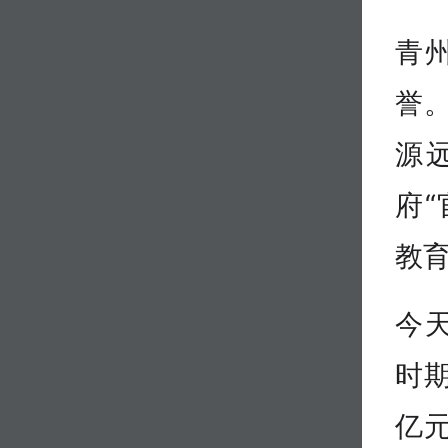
青州
誉
源
府
教
今
时期
亿元