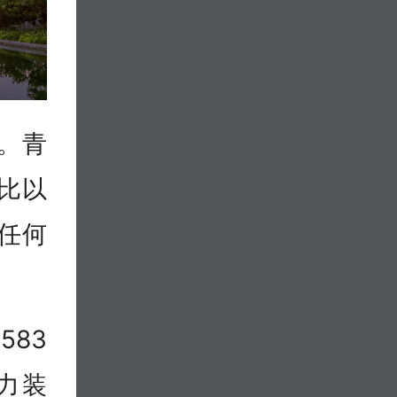
。青
比以
任何
83
力装