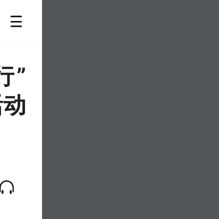
行”
活动