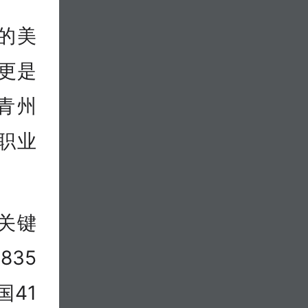
”的美
更是
青州
职业
关键
835
国41