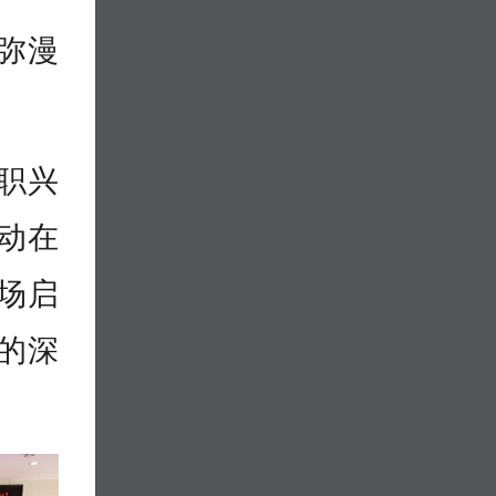
弥漫
“职兴
动在
场启
的深