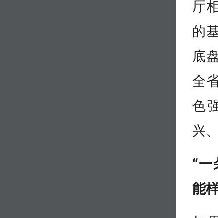
厅
的基
底盘
全
色
兴
“
能