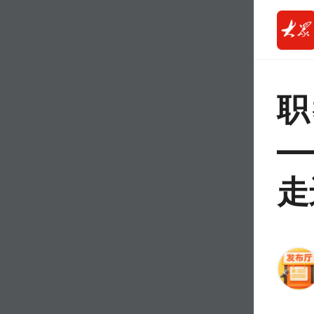
职
—
走