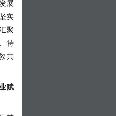
发展
的坚实
要汇聚
、特
教共
业赋