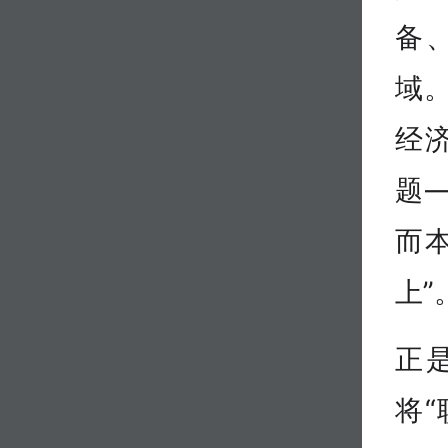
备
域
经
题
而
上”
正
将