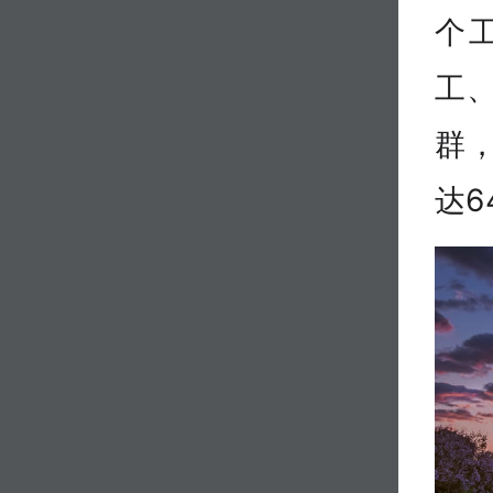
个
工
群
达6