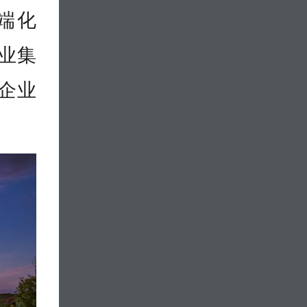
端化
业集
企业