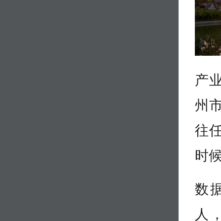
产
州
往
时
数
人