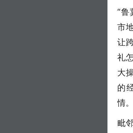
“
市
让
礼
大
的
情
毗