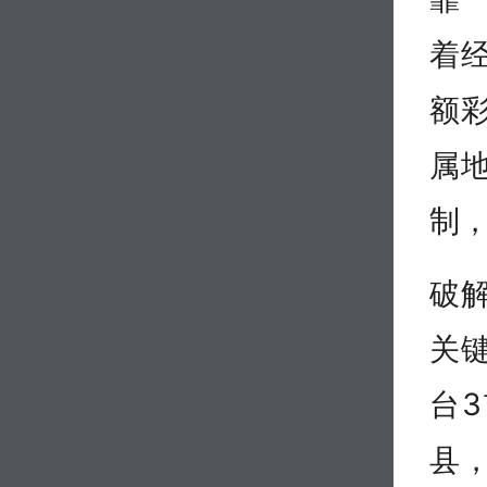
着
额
属
制，
破
关
台
县