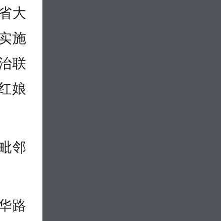
省大
实施
治联
红娘
毗邻
华路