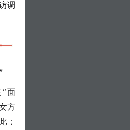
访调
”
“面
女方
此；