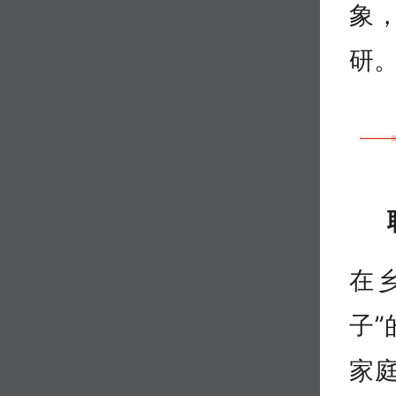
象
研
在
子
家