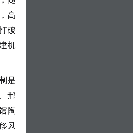
，高
打破
建机
制是
、邢
馆陶
移风