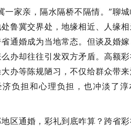
鲁冀一家亲，隔水隔桥不隔情。”聊城
地处鲁冀交界处，地缘相近、人缘相
跨省通婚成为当地常态。但谈及婚嫁
怎么办却往往引发双方矛盾。高额彩
操大办等陈规陋习，不仅给群众带来
经济负担和心理负担，也冲淡了淳
。
邻地区通婚，彩礼到底咋算？跨省彩