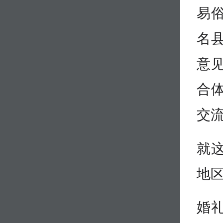
易
名
意
合
交
就
地
婚