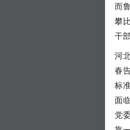
而
攀
干
河
春
标
面
党
靠