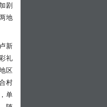
加剧
两地
卢新
彩礼
地区
合村
，单
，随