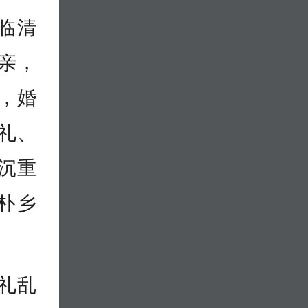
临清
亲，
，婚
礼、
沉重
朴乡
礼乱