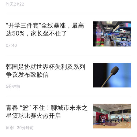
昨天21:22
“开学三件套”全线暴涨，最高
达50%，家长坐不住了
07:40
韩国足协就世界杯失利及系列
争议发布致歉信
5分钟前
青春 “篮” 不住！聊城市未来之
星篮球比赛火热开启
原创
30分钟前