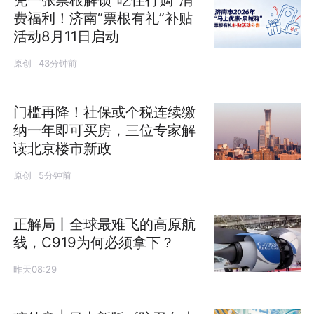
费福利！济南“票根有礼”补贴
活动8月11日启动
原创
43分钟前
门槛再降！社保或个税连续缴
纳一年即可买房，三位专家解
读北京楼市新政
原创
5分钟前
正解局丨全球最难飞的高原航
线，C919为何必须拿下？
昨天08:29