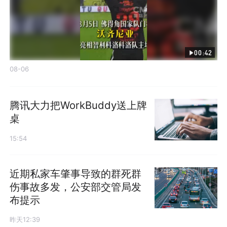
00:42
08-06
腾讯大力把WorkBuddy送上牌
桌
15:54
近期私家车肇事导致的群死群
伤事故多发，公安部交管局发
布提示
昨天12:39