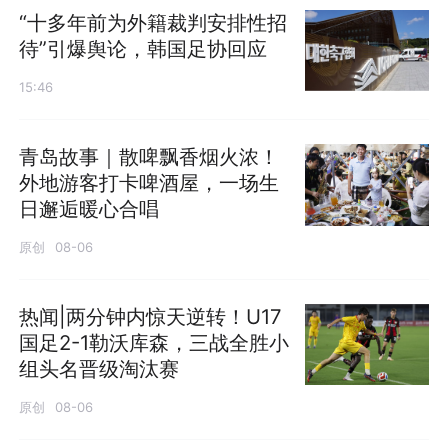
“十多年前为外籍裁判安排性招
待”引爆舆论，韩国足协回应
15:46
青岛故事｜散啤飘香烟火浓！
外地游客打卡啤酒屋，一场生
日邂逅暖心合唱
原创
08-06
热闻|两分钟内惊天逆转！U17
国足2-1勒沃库森，三战全胜小
组头名晋级淘汰赛
原创
08-06