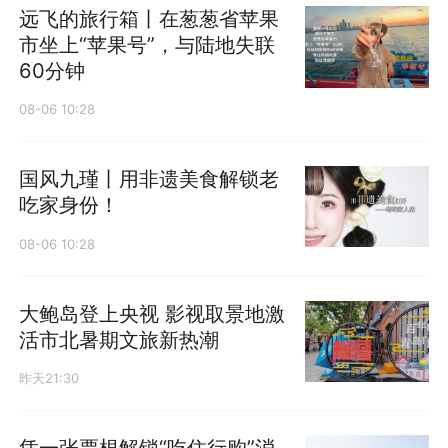
远飞的旅行箱丨在葱葱省苹果
市坐上“苹果号”，与陆地失联
60分钟
08-06 10:28
国风九瑾丨用非遗美食解锁老
吃家身份！
08-06 10:28
大鲍岛登上央视 影视取景地激
活市北暑期文旅新热潮
昨天21:30
凭一张票根解锁“吃住行购”消