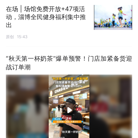
在场 | 场馆免费开放+47项活
动，淄博全民健身福利集中推
出
原创
15:43
“秋天第一杯奶茶”爆单预警！门店加紧备货迎
战订单潮