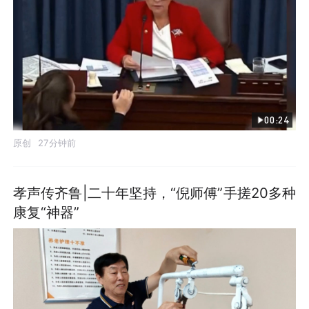
00:24
原创
27分钟前
孝声传齐鲁|二十年坚持，“倪师傅”手搓20多种
康复“神器”