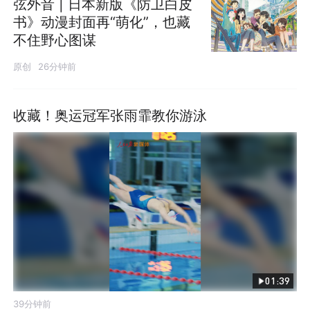
弦外音 | 日本新版《防卫白皮
书》动漫封面再“萌化”，也藏
不住野心图谋
原创
26分钟前
收藏！奥运冠军张雨霏教你游泳
01:39
39分钟前