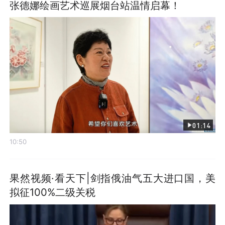
张德娜绘画艺术巡展烟台站温情启幕！
01:14
10:50
果然视频·看天下|剑指俄油气五大进口国，美
拟征100%二级关税