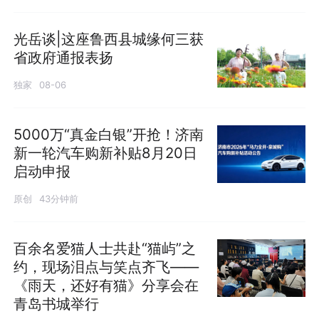
光岳谈|这座鲁西县城缘何三获
省政府通报表扬
独家
08-06
5000万“真金白银”开抢！济南
新一轮汽车购新补贴8月20日
启动申报
原创
43分钟前
百余名爱猫人士共赴“猫屿”之
约，现场泪点与笑点齐飞——
《雨天，还好有猫》分享会在
青岛书城举行