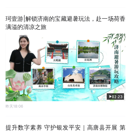
珂壹游|解锁济南的宝藏避暑玩法，赴一场荷香
满溢的清凉之旅
02:23
昨天18:06
提升数字素养 守护银发平安｜高唐县开展 第