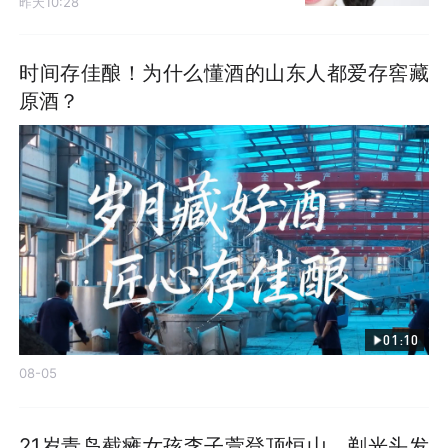
昨天10:28
时间存佳酿！为什么懂酒的山东人都爱存窖藏
原酒？
01:10
08-05
21岁青岛截瘫女孩李子萱登顶恒山，剃光头发