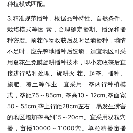
种植模式匹配。
3.精准规范播种。根据品种特性、自然条件、
栽培模式等因 素，合理确定播期、播深和播
种密度。前茬作物收获后及时足墒播种，墒情
不足时，应先整地播种后造墒。适宜地区可采
用夏花生免膜旋耕播种技术，即小麦收获后直
接进行秸秆处理、旋耕灭 茬、起垄、播种、
施肥、覆土等作业。宜采用一垄两行种植模
式，垄距75～85cm, 垄高10～12cm,垄面宽
50～55cm,垄上行距28cm左右，易发生涝害
的地区增加垄高到15～20cm。宜采用双粒穴
播，亩播10000～11000穴。单粒精播亩播