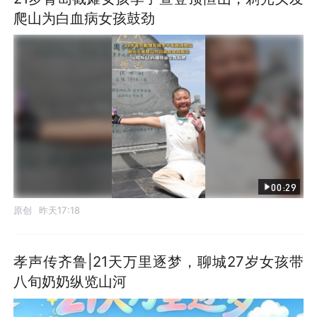
爬山为白血病女孩鼓劲
00:29
原创
昨天17:18
孝声传齐鲁|21天万里逐梦，聊城27岁女孩带
八旬奶奶纵览山河