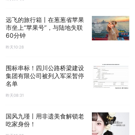
远飞的旅行箱丨在葱葱省苹果
市坐上“苹果号”，与陆地失联
60分钟
昨天10:28
围标串标！四川公路桥梁建设
集团有限公司被列入军采暂停
名单
昨天08:31
国风九瑾丨用非遗美食解锁老
吃家身份！