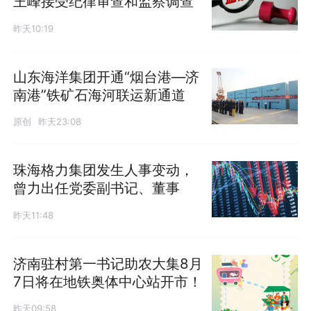
王峰接受纪律审查和监察调查
昨天10:19
山东海洋集团开通“烟台港—济
南港”铁矿石海河联运新通道
原创
昨天23:08
珠海格力集团发生人事变动，
曾力出任党委副书记、董事
昨天11:48
济南驻村第一书记助农大集8月
7日将在地铁奥体中心站开市！
昨天09:58