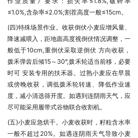
作业质量》要求：损失率≤1.8%,破碎率
≤1.0%,含杂率≤2.0%;割茬高度一般≤15cm。
(四)特殊场景作业。收获倒伏小麦应增风量、
降速减喂入，距地面高度视倒伏情况调整，一
般低于10cm,重倒伏采取逆倒伏 方向收获，
拨禾弹齿后倾15～30°,拨禾轮适当前移，必要
时可 安装专用的扶禾器。过熟小麦应在早晨
或傍晚收获，调低拨禾轮转速、降低作业速
度，减小清选筛开度。如遇到连阴雨天气，应
尽可能采用履带式谷物联合收割机。
(五)小麦应急烘干。小麦收获时，籽粒含水率
一般不超过20%。如遇连阴雨天气导致小麦