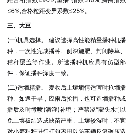
≤6%,合格粒距变异系数≤25%。
三、大豆
(一)机具选择。 建议选择高性能精量播种机播
种，一次性完成播种、侧深施肥、封闭除草、
秸秆覆盖等作业。所选播种机应具有仿型部
件，保证播种深度一致。
(二)适墒精播。 麦收后土壤墒情适宜时抢墒播
种。如遇干旱，应雨后抢播，也可造墒播种或
播后及时微喷(滴灌)补墒；严禁浇“蒙头水”,以
免土壤板结造成缺苗严重。土壤较湿时，不宜
对小麦秸秆进行打包离田以防车辆反复碾压造