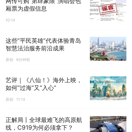
网传可购“第肆象限”演唱会包
厢票为虚假信息
10:14
这些“平民英雄”代表体验青岛
智慧法治服务前沿成果
原创
6分钟前
艺评｜《八仙！》海外上映，
如何“过海”又“入心”
原创
11:14
正解局丨全球最难飞的高原航
线，C919为何必须拿下？