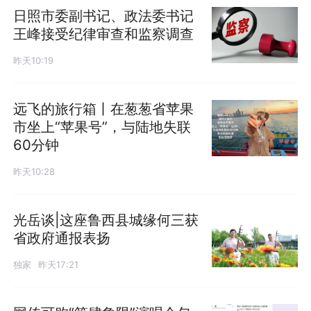
日照市委副书记、政法委书记
王峰接受纪律审查和监察调查
昨天10:19
远飞的旅行箱丨在葱葱省苹果
市坐上“苹果号”，与陆地失联
60分钟
昨天10:28
光岳谈|这座鲁西县城缘何三获
省政府通报表扬
独家
昨天17:21