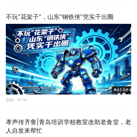
不玩“花架子”，山东“钢铁侠”凭实干出圈
01:09
原创
10:14
孝声传齐鲁|青岛培训学校教室改助老食堂，老
人自发来帮忙