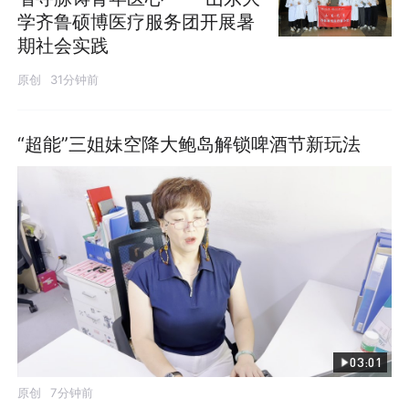
学齐鲁硕博医疗服务团开展暑
期社会实践
原创
31分钟前
“超能”三姐妹空降大鲍岛解锁啤酒节新玩法
03:01
原创
7分钟前