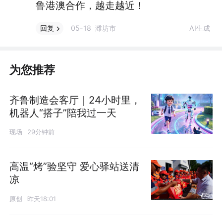
鲁港澳合作，越走越近！
05-18 潍坊市
AI生成
回复
为您推荐
齐鲁制造会客厅｜24小时里，
机器人“搭子”陪我过一天
现场
29分钟前
高温“烤”验坚守 爱心驿站送清
凉
原创
昨天18:01