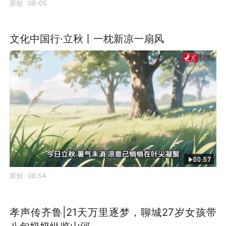
原创
08-05
文化中国行·立秋丨一枕新凉一扇风
00:57
原创
08:54
孝声传齐鲁|21天万里逐梦，聊城27岁女孩带