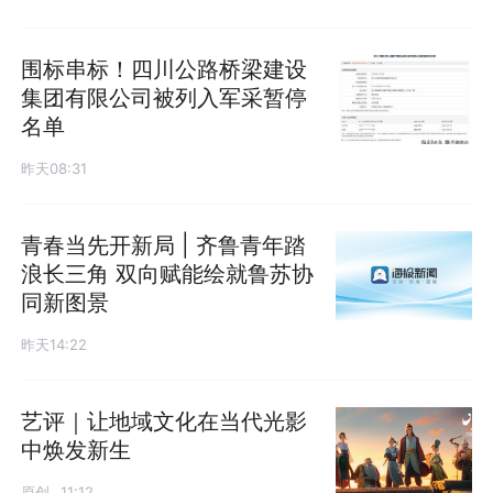
围标串标！四川公路桥梁建设
集团有限公司被列入军采暂停
名单
昨天08:31
青春当先开新局 | 齐鲁青年踏
浪长三角 双向赋能绘就鲁苏协
同新图景
昨天14:22
艺评｜让地域文化在当代光影
中焕发新生
原创
11:12