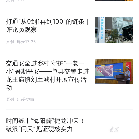
打通“从0到1再到100”的链条｜
评论员观察
原创
昨天17:36
交通安全进乡村 守护“一老一
小”暑期平安——单县交警走进
龙王庙镇刘土城村开展宣传活
动
原创
55分钟前
时间线丨“海阳箭”捷龙冲天！
破浪“问天”见证硬核实力