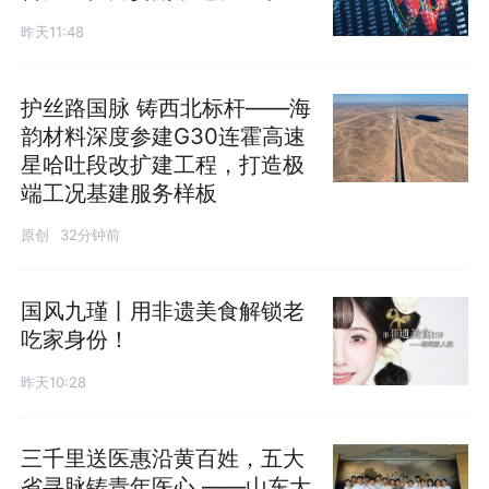
昨天11:48
护丝路国脉 铸西北标杆——海
韵材料深度参建G30连霍高速
星哈吐段改扩建工程，打造极
端工况基建服务样板
原创
32分钟前
国风九瑾丨用非遗美食解锁老
吃家身份！
昨天10:28
三千里送医惠沿黄百姓，五大
省寻脉铸青年医心 ——山东大