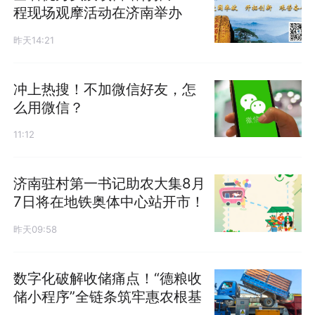
程现场观摩活动在济南举办
昨天14:21
冲上热搜！不加微信好友，怎
么用微信？
11:12
济南驻村第一书记助农大集8月
7日将在地铁奥体中心站开市！
昨天09:58
数字化破解收储痛点！“德粮收
储小程序”全链条筑牢惠农根基