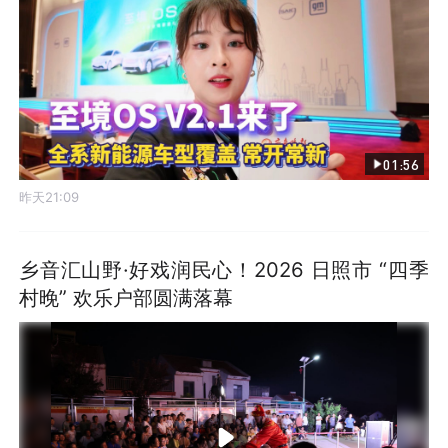
01:56
昨天21:09
乡音汇山野·好戏润民心！2026 日照市 “四季
村晚” 欢乐户部圆满落幕