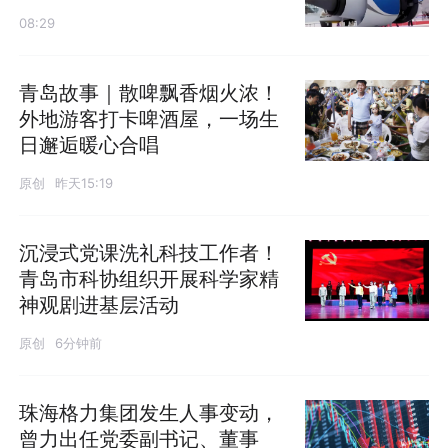
08:29
青岛故事｜散啤飘香烟火浓！
外地游客打卡啤酒屋，一场生
日邂逅暖心合唱
原创
昨天15:19
沉浸式党课洗礼科技工作者！
青岛市科协组织开展科学家精
神观剧进基层活动
原创
6分钟前
珠海格力集团发生人事变动，
曾力出任党委副书记、董事