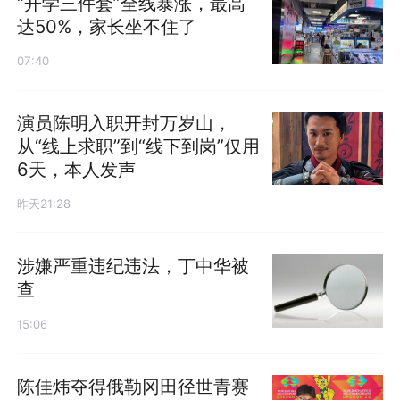
“开学三件套”全线暴涨，最高
达50%，家长坐不住了
07:40
演员陈明入职开封万岁山，
从“线上求职”到“线下到岗”仅用
6天，本人发声
昨天21:28
涉嫌严重违纪违法，丁中华被
查
15:06
陈佳炜夺得俄勒冈田径世青赛