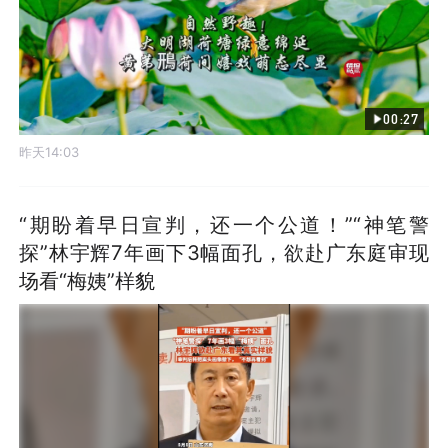
00:27
昨天14:03
“期盼着早日宣判，还一个公道！”“神笔警
探”林宇辉7年画下3幅面孔，欲赴广东庭审现
场看“梅姨”样貌