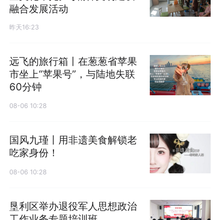
融合发展活动
昨天16:23
远飞的旅行箱丨在葱葱省苹果
市坐上“苹果号”，与陆地失联
60分钟
08-06 10:28
国风九瑾丨用非遗美食解锁老
吃家身份！
08-06 10:28
垦利区举办退役军人思想政治
工作业务专题培训班