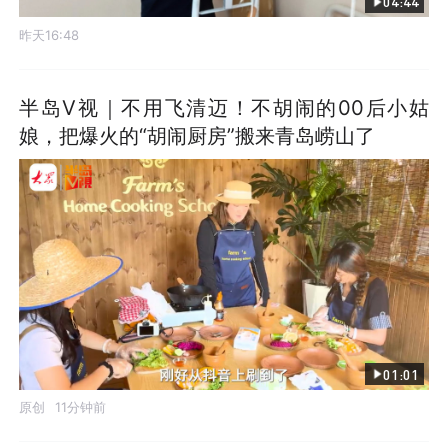
04:44
昨天16:48
半岛V视｜不用飞清迈！不胡闹的00后小姑
娘，把爆火的“胡闹厨房”搬来青岛崂山了
01:01
原创
11分钟前