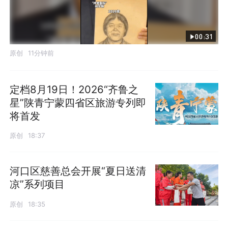
00:31
原创
11分钟前
定档8月19日！2026“齐鲁之
星”陕青宁蒙四省区旅游专列即
将首发
原创
18:37
河口区慈善总会开展“夏日送清
凉”系列项目
原创
18:35