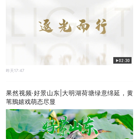
02:30
昨天17:47
果然视频·好景山东|大明湖荷塘绿意绵延，黄
苇鳽嬉戏萌态尽显