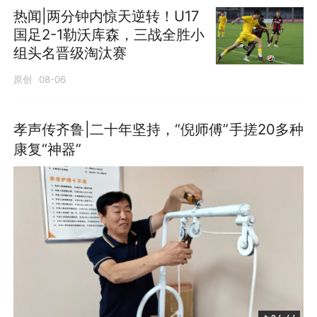
热闻|两分钟内惊天逆转！U17
国足2-1勒沃库森，三战全胜小
组头名晋级淘汰赛
原创
08-06
孝声传齐鲁|二十年坚持，“倪师傅”手搓20多种
康复“神器”