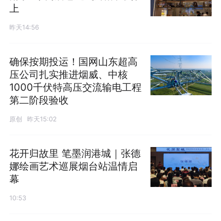
上
昨天14:56
确保按期投运！国网山东超高
压公司扎实推进烟威、中核
1000千伏特高压交流输电工程
第二阶段验收
原创
昨天15:02
花开归故里 笔墨润港城｜张德
娜绘画艺术巡展烟台站温情启
幕
10:53