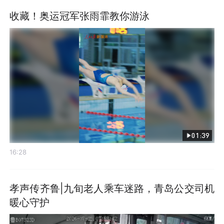
收藏！奥运冠军张雨霏教你游泳
01:39
16:28
孝声传齐鲁|九旬老人乘车迷路，青岛公交司机
暖心守护