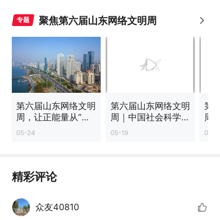
聚焦第六届山东网络文明周
专题
第六届山东网络文明
第六届山东网络文明
第
周，让正能量从“指
周｜中国社会科学院
周
尖”传到“心间”
视听研究室主任冷
学
05-24
05-19
05-1
凇：引导青少年善用
络
媒介、读懂文化中国
人
精彩评论
众友40810