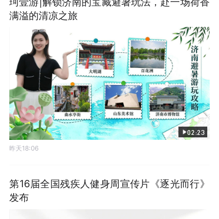
珂壹游|解锁济南的宝藏避暑玩法，赴一场荷香
满溢的清凉之旅
02:23
昨天18:06
第16届全国残疾人健身周宣传片《逐光而行》
发布