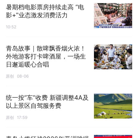
暑期档电影票房持续走高 “电
影+”业态激发消费活力
10:52
青岛故事｜散啤飘香烟火浓！
外地游客打卡啤酒屋，一场生
日邂逅暖心合唱
原创
08-06
统一按“车”收费 新疆调整4A及
以上景区自驾服务费
原创
17:59