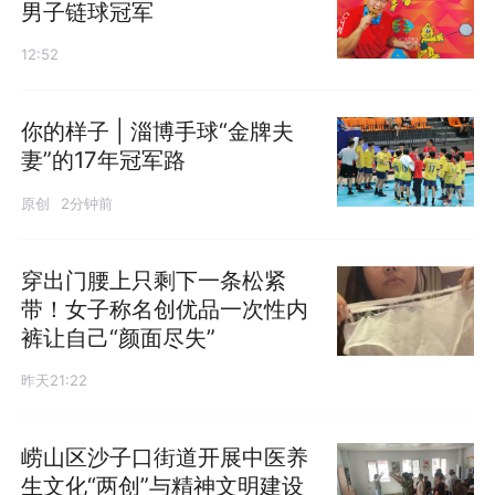
男子链球冠军
12:52
你的样子 | 淄博手球“金牌夫
妻”的17年冠军路
原创
2分钟前
穿出门腰上只剩下一条松紧
带！女子称名创优品一次性内
裤让自己“颜面尽失”
昨天21:22
崂山区沙子口街道开展中医养
生文化“两创”与精神文明建设