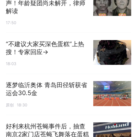
声！年龄疑团尚未解开，律师
解读
17:50
“不建议大家买深色蛋糕”上热
搜！专家回应→
18:03
逐梦临沂奥体 青岛田径斩获省
运会30.5金
原创
18:30
好利来杭州苍蝇事件后，抽查
南京2家门店苍蝇飞舞落在蛋糕