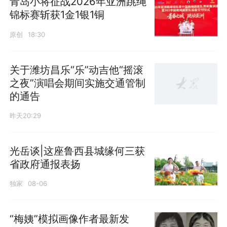
青岛小将征战2026年亚洲跳绳
锦标赛斩获1金1银1铜
原创
18:30
关于潍坊昌乐“乐”动吉他“摇滚
之夜”演唱会期间实施交通管制
的通告
昨天20:29
光岳谈|这座鲁西县城缘何三获
省政府通报表扬
独家
08-06
“梅姨”模拟画像作者最新发