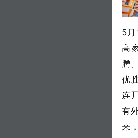
5月
高
腾
优
连
有
来