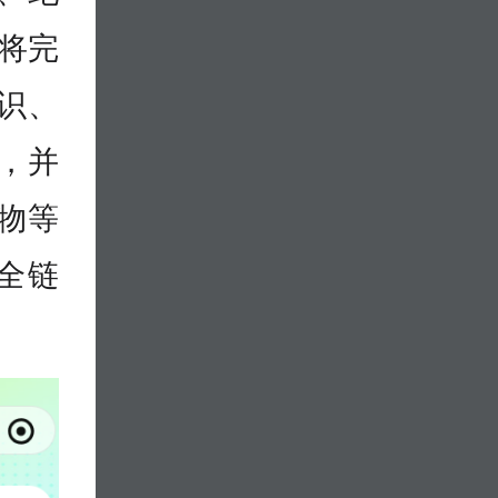
将完
识、
，并
物等
全链