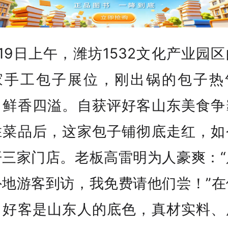
19日上午，潍坊1532文化产业园
家手工包子展位，刚出锅的包子热
、鲜香四溢。自获评好客山东美食争
胜菜品后，这家包子铺彻底走红，如
开三家门店。老板高雷明为人豪爽：“
外地游客到访，我免费请他们尝！”在
，好客是山东人的底色，真材实料、