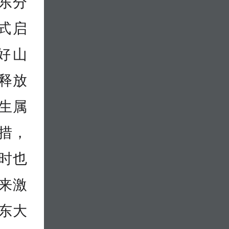
山东分
式启
好山
释放
生属
措，
时也
来激
东大