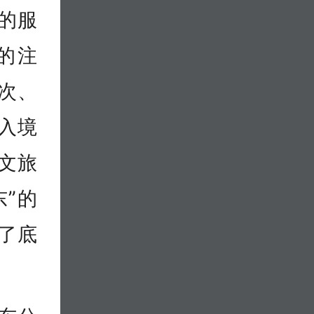
的服
的注
次、
；入境
文旅
”的
了底