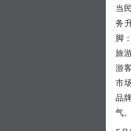
当
务
脚
旅游
游
市
品
气