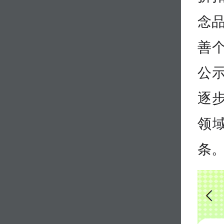
念
善
公
逐
领
条