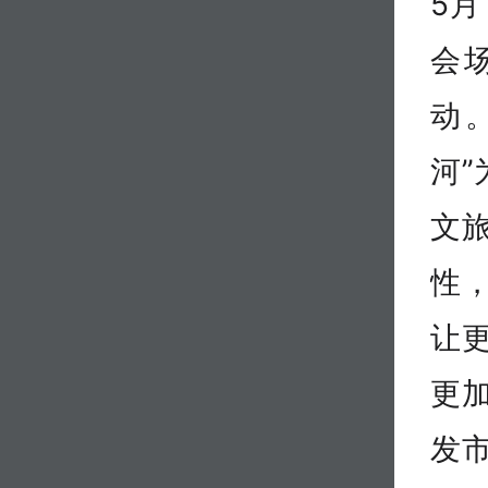
5月
会
动
河
文
性
让
更
发