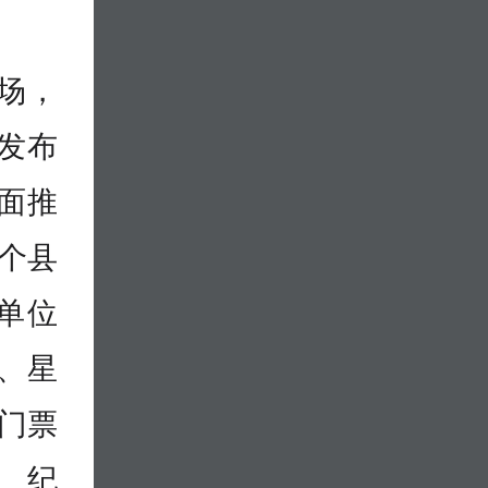
场，
发布
全面推
8个县
单位
家、星
出门票
、纪