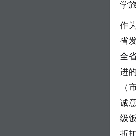
学
作
省
全省
进的
（
诚意
级饭
折