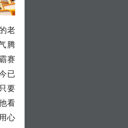
区的老
气腾
霸赛
今已
只要
他看
用心