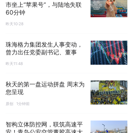
市坐上“苹果号”，与陆地失联
60分钟
昨天10:28
珠海格力集团发生人事变动，
曾力出任党委副书记、董事
昨天11:48
秋天的第一盘运动拼盘 周末为
您呈现
原创
1分钟前
智构立体防控网，联筑高速平
安！青岛公安交管董胶高速大