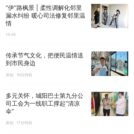
“伊”路枫景 | 柔性调解化邻里
漏水纠纷 暖心司法修复邻里温
情
14:45
传承节气文化，把便民温情送
到市民身边
原创
10分钟前
多元关怀，城阳巴士第九分公
司工会为一线职工撑起“清凉
伞”
原创
17分钟前