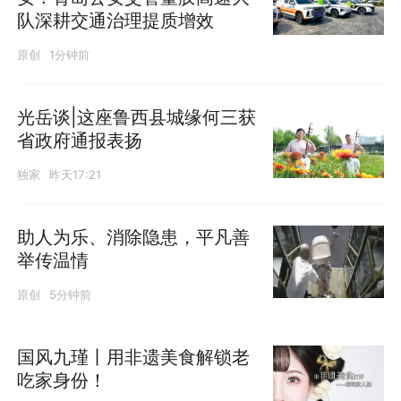
队深耕交通治理提质增效
原创
1分钟前
光岳谈|这座鲁西县城缘何三获
省政府通报表扬
独家
昨天17:21
助人为乐、消除隐患，平凡善
举传温情
原创
5分钟前
国风九瑾丨用非遗美食解锁老
吃家身份！