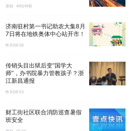
原创
49分钟前
济南驻村第一书记助农大集8月
7日将在地铁奥体中心站开市！
昨天09:58
传销头目出狱后变“国学大
师”，办书院暴力管教孩子？浙
江新昌通报
昨天06:53
财工街社区联合消防巡查暑假
班安全