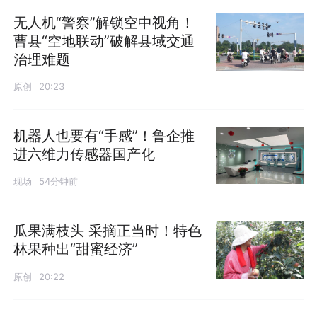
无人机“警察”解锁空中视角！
曹县“空地联动”破解县域交通
治理难题
原创
20:23
机器人也要有“手感”！鲁企推
进六维力传感器国产化
现场
54分钟前
瓜果满枝头 采摘正当时！特色
林果种出“甜蜜经济”
原创
20:22