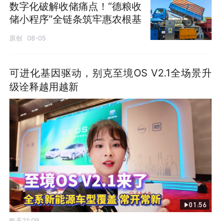
数字化破解收储痛点！“德粮收
储小程序”全链条筑牢惠农根基
原创
08-05
可进化基因驱动，别克至境OS V2.1全场景升
级诠释越用越新
01:56
昨天21:09