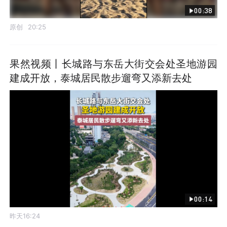
00:38
原创
20:25
果然视频丨长城路与东岳大街交会处圣地游园
建成开放，泰城居民散步遛弯又添新去处
00:14
昨天16:24