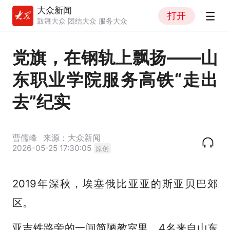
大众新闻
打开
鼓舞大众 团结大众 服务大众
党旗，在钢轨上飘扬——山
东职业学院服务高铁“走出
去”纪实
曹儒峰
来源：大众新闻
2026-05-25 17:30:05
原创
2019年深秋，埃塞俄比亚亚的斯亚贝巴郊
区。
亚吉铁路旁的一间简陋教室里，4名来自山东