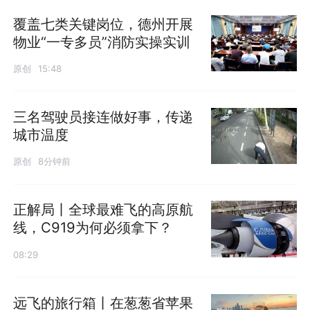
覆盖七类关键岗位，德州开展
物业“一专多员”消防实操实训
原创
15:48
三名驾驶员接连做好事，传递
城市温度
原创
8分钟前
正解局丨全球最难飞的高原航
线，C919为何必须拿下？
08:29
远飞的旅行箱丨在葱葱省苹果