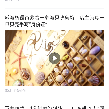
威海栖霞街藏着一家海贝收集馆，店主为每一
只贝壳手写“身份证”
原创
11分钟前
下井挖煤、1分钟做冰淇淋……山东机器人“同