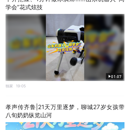
学会”花式炫技
01:07
独家
19:05
孝声传齐鲁|21天万里逐梦，聊城27岁女孩带
八旬奶奶纵览山河