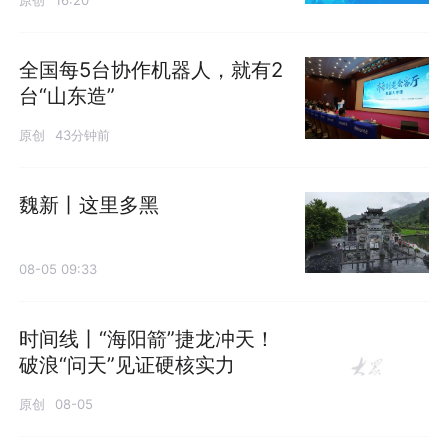
原创
16:20
全国每5台协作机器人，就有2
台“山东造”
原创
43分钟前
魏新丨这里多黑
08-05 09:33
时间线丨“海阳箭”捷龙冲天！
破浪“问天”见证硬核实力
原创
08-05