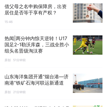
借父母之名申购保障房，出资
居住是否等于享有产权？
15:46
热闻|两分钟内惊天逆转！U17
国足2-1勒沃库森，三战全胜小
组头名晋级淘汰赛
原创
51分钟前
山东海洋集团开通“烟台港—济
南港”铁矿石海河联运新通道
原创
21分钟前