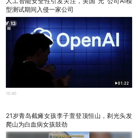
人工智能安全性引发关注，美国“元”公司AI模
型测试期间入侵一家公司
01:22
15:40
21岁青岛截瘫女孩李子萱登顶恒山，剃光头发
爬山为白血病女孩鼓劲