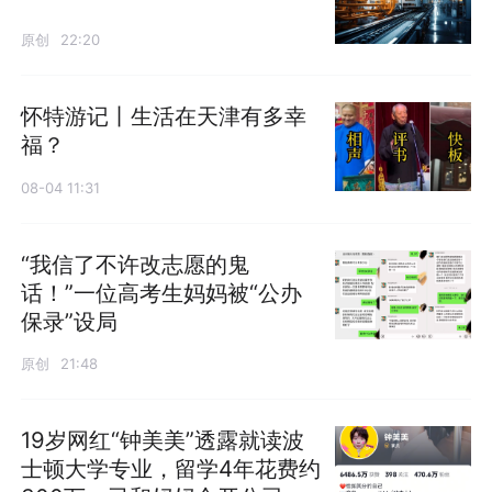
原创
22:20
怀特游记丨生活在天津有多幸
福？
08-04 11:31
“我信了不许改志愿的鬼
话！”一位高考生妈妈被“公办
保录”设局
原创
21:48
19岁网红“钟美美”透露就读波
士顿大学专业，留学4年花费约