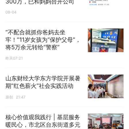
300万，已和妈妈合开公司
08-04
“不配合就抓你爸妈去坐
牢！”11岁女孩为“保护父母”，
将5万余元转给“警察”
昨天07:21
山东财经大学东方学院开展暑
期“红色薪火”社会实践活动
原创
21:47
核心价值观我践行 | 基层服务
暖民心，市北区台东街道多元