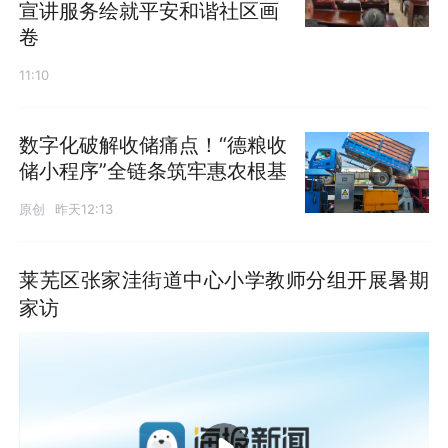
宣讲服务绘就平安和谐社区画
卷
11:10
数字化破解收储痛点！“德粮收
储小程序”全链条筑牢惠农根基
原创
昨天12:13
莱芜区张家洼街道中心小学教师分组开展暑期
家访