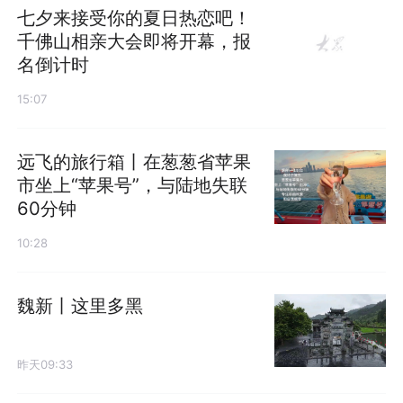
七夕来接受你的夏日热恋吧！
千佛山相亲大会即将开幕，报
名倒计时
15:07
远飞的旅行箱丨在葱葱省苹果
市坐上“苹果号”，与陆地失联
60分钟
10:28
魏新丨这里多黑
昨天09:33