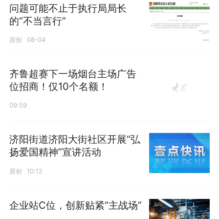
问题可能不止于执行局局长
的“不当言行”
原创
08-04
齐鲁超赛下一场烟台主场广告
位招商！仅10个名额！
09:59
济阳街道济阳大街社区开展“弘
扬爱国精神”宣讲活动
原创
10:12
企业站C位，创新贴紧“主战场”