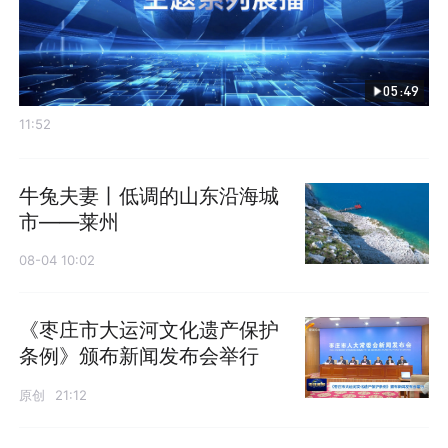
05:49
11:52
牛兔夫妻丨低调的山东沿海城
市——莱州
08-04 10:02
《枣庄市大运河文化遗产保护
条例》颁布新闻发布会举行
原创
21:12