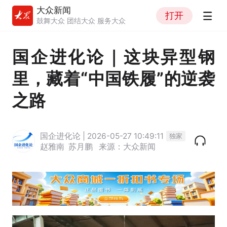
大众新闻
打开
鼓舞大众 团结大众 服务大众
国企进化论｜这块异型钢
里，藏着“中国铁履”的逆袭
之路
国企进化论 | 2026-05-27 10:49:11
独家
赵雅南
苏月鹏
来源：大众新闻