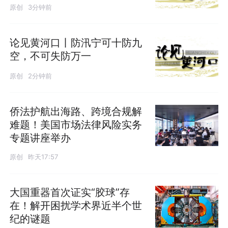
原创
3分钟前
论见黄河口丨防汛宁可十防九
空，不可失防万一
原创
2分钟前
侨法护航出海路、跨境合规解
难题！美国市场法律风险实务
专题讲座举办
原创
昨天17:57
大国重器首次证实“胶球”存
在！解开困扰学术界近半个世
纪的谜题