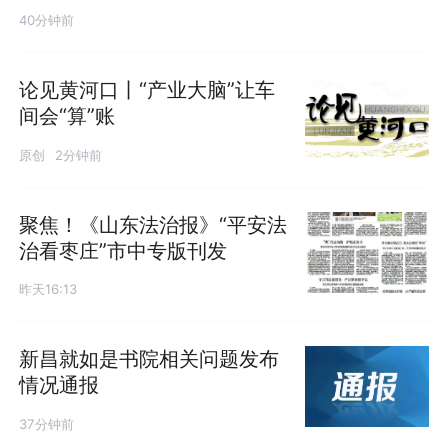
40分钟前
论见黄河口丨“产业大脑”让车
间会“算”账
原创
2分钟前
聚焦！《山东法治报》“平安法
治看枣庄”市中专版刊发
昨天16:13
新昌就如是书院相关问题发布
情况通报
37分钟前