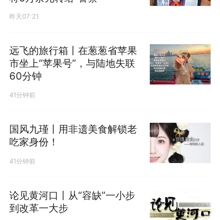
昨天07:21
远飞的旅行箱丨在葱葱省苹果
市坐上“苹果号”，与陆地失联
60分钟
41分钟前
国风九瑾丨用非遗美食解锁老
吃家身份！
41分钟前
论见黄河口丨从“容缺”一小步
到改革一大步