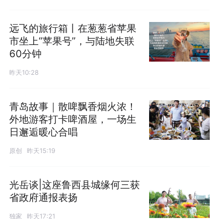
远飞的旅行箱丨在葱葱省苹果
市坐上“苹果号”，与陆地失联
60分钟
昨天10:28
青岛故事｜散啤飘香烟火浓！
外地游客打卡啤酒屋，一场生
日邂逅暖心合唱
原创
昨天15:19
光岳谈|这座鲁西县城缘何三获
省政府通报表扬
独家
昨天17:21