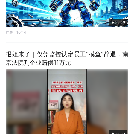
01:09
原创
10:14
报姐来了｜仅凭监控认定员工“摸鱼”辞退，南
京法院判企业赔偿11万元
01:02