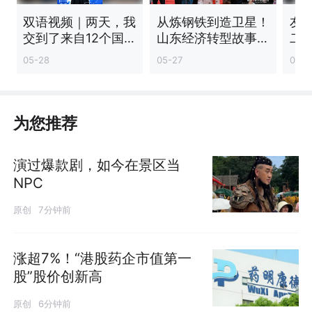
双语视频｜两天，我
从炼钢铁到造卫星！
友
交到了来自12个国
山东经济转型故事成
二
家的朋友
国际友城间最生动合
市长
05-28
05-27
05-2
作语言
机
业
为您推荐
演过爆款剧，如今在景区当
NPC
原创
7分钟前
涨超7%！“港股药企市值第一
股”股价创新高
原创
6分钟前