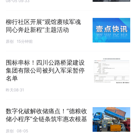
08-05 09:33
柳行社区开展“观馆赓续军魂
同心奔赴新程”主题活动
原创
15分钟前
围标串标！四川公路桥梁建设
集团有限公司被列入军采暂停
名单
昨天08:31
数字化破解收储痛点！“德粮收
储小程序”全链条筑牢惠农根基
原创
08-05