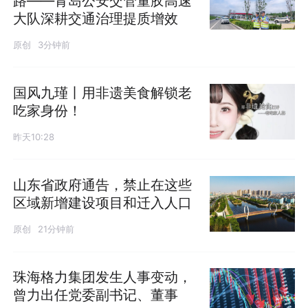
路——青岛公安交管董胶高速
大队深耕交通治理提质增效
原创
3分钟前
国风九瑾丨用非遗美食解锁老
吃家身份！
昨天10:28
山东省政府通告，禁止在这些
区域新增建设项目和迁入人口
原创
21分钟前
珠海格力集团发生人事变动，
曾力出任党委副书记、董事