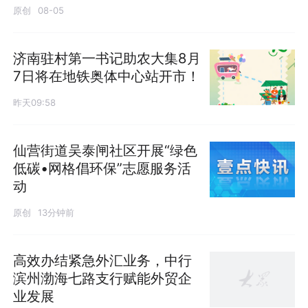
原创
08-05
济南驻村第一书记助农大集8月
7日将在地铁奥体中心站开市！
昨天09:58
仙营街道吴泰闸社区开展“绿色
低碳•网格倡环保”志愿服务活
动
原创
13分钟前
高效办结紧急外汇业务，中行
滨州渤海七路支行赋能外贸企
业发展