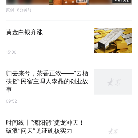
原创
8分钟前
黄金白银齐涨
15:00
归去来兮，茶香正浓——“云栖
扶摇”民宿主理人李晶的创业故
事
09:52
时间线丨“海阳箭”捷龙冲天！
破浪“问天”见证硬核实力