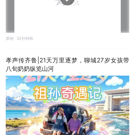
原创
32分钟前
孝声传齐鲁|21天万里逐梦，聊城27岁女孩带
八旬奶奶纵览山河