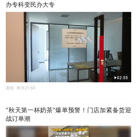
办专科变民办大专
02:55
原创
昨天21:50
“秋天第一杯奶茶”爆单预警！门店加紧备货迎
战订单潮