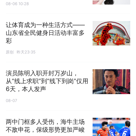
08-06 10:28
让体育成为一种生活方式——
山东省全民健身日活动丰富多
彩
原创
昨天23:35
演员陈明入职开封万岁山，
从“线上求职”到“线下到岗”仅用
6天，本人发声
08-07
两中门框多人受伤，海牛主场
不敌申花，保级形势更加严峻