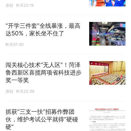
原创
昨天22:19
“开学三件套”全线暴涨，最高
达50%，家长坐不住了
昨天07:40
闯关核心技术“无人区”！菏泽
鲁西新区喜揽两项省科技进步
奖一等奖
原创
昨天22:39
抓获“三支一扶”招募作弊团
伙，维护考试公平就得“硬碰
硬”