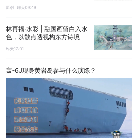
原创
昨天09:49
林再福·水彩 | 融国画留白入水
色，以散点透视构东方诗境
昨天17:01
轰-6J现身黄岩岛参与什么演练？