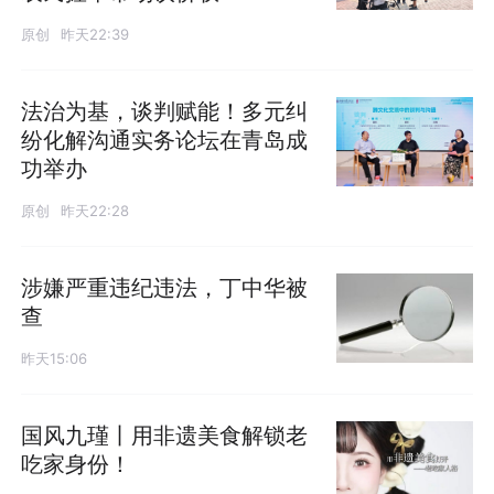
原创
昨天22:39
法治为基，谈判赋能！多元纠
纷化解沟通实务论坛在青岛成
功举办
原创
昨天22:28
涉嫌严重违纪违法，丁中华被
查
昨天15:06
国风九瑾丨用非遗美食解锁老
吃家身份！