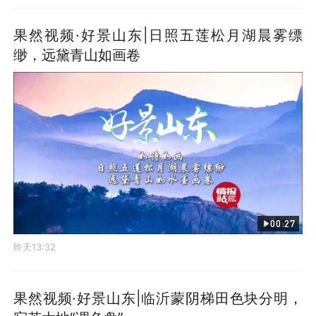
果然视频·好景山东|日照五莲松月湖晨雾缥
缈，远黛青山如画卷
00:27
昨天13:32
果然视频·好景山东|临沂蒙阴梯田色块分明，