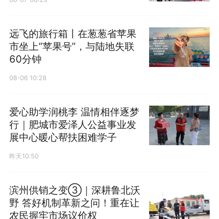
远飞的旅行箱丨在葱葱省苹果
市坐上“苹果号”，与陆地失联
60分钟
08-06 10:28
爱心助学润桃李 温情相伴逐梦
行｜肥城市爱泽人公益事业发
展中心暖心帮扶困难学子
昨天10:50
滨州供销之变③｜深耕鲁北沃
野 答好机制革新之问！重在让
农民握牢市场议价权