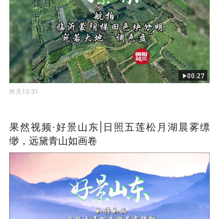
00:27
昨天13:31
果然视频·好景山东|日照五莲松月湖晨雾缥
缈，远黛青山如画卷