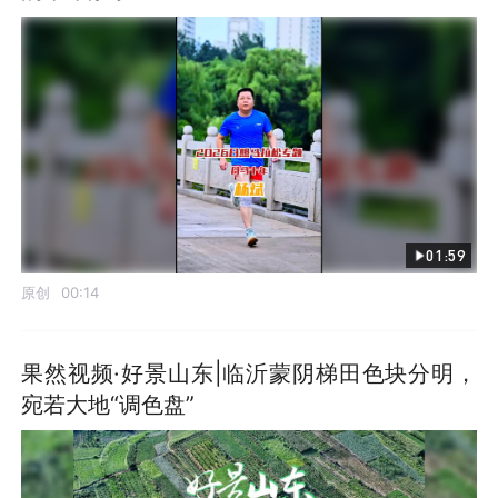
01:59
原创
00:14
果然视频·好景山东|临沂蒙阴梯田色块分明，
宛若大地“调色盘”