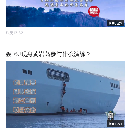
00:27
昨天13:32
轰-6J现身黄岩岛参与什么演练？
01:57