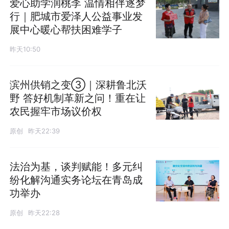
爱心助学润桃李 温情相伴逐梦
行｜肥城市爱泽人公益事业发
展中心暖心帮扶困难学子
昨天10:50
滨州供销之变③｜深耕鲁北沃
野 答好机制革新之问！重在让
农民握牢市场议价权
原创
昨天22:39
法治为基，谈判赋能！多元纠
纷化解沟通实务论坛在青岛成
功举办
原创
昨天22:28