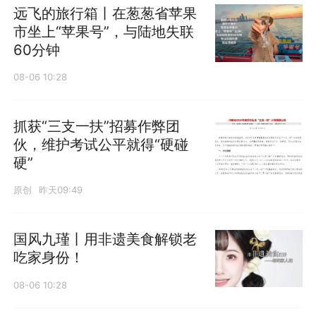
远飞的旅行箱丨在葱葱省苹果
市坐上“苹果号”，与陆地失联
60分钟
08-06 10:28
抓获“三支一扶”招募作弊团
伙，维护考试公平就得“硬碰
硬”
原创
昨天09:49
国风九瑾丨用非遗美食解锁老
吃家身份！
08-06 10:28