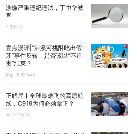
涉嫌严重违纪违法，丁中华被
查
昨天15:06
壹点漫评|“泸溪河桃酥吃出假
牙”事件反转，是否该以“不追
责”结束？
原创
昨天09:48
正解局丨全球最难飞的高原航
线，C919为何必须拿下？
08-07 08:29