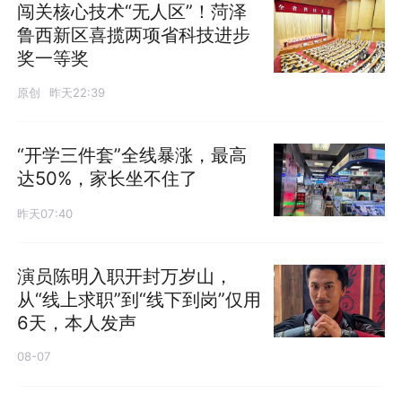
闯关核心技术“无人区”！菏泽
鲁西新区喜揽两项省科技进步
奖一等奖
原创
昨天22:39
“开学三件套”全线暴涨，最高
达50%，家长坐不住了
昨天07:40
演员陈明入职开封万岁山，
从“线上求职”到“线下到岗”仅用
6天，本人发声
08-07