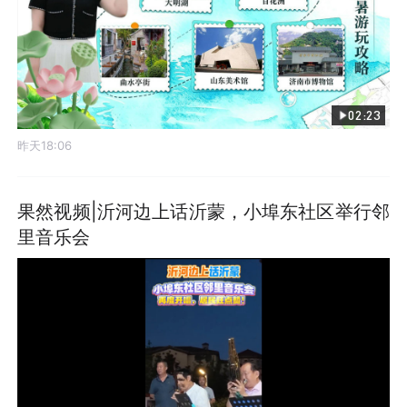
02:23
昨天18:06
果然视频|沂河边上话沂蒙，小埠东社区举行邻
里音乐会