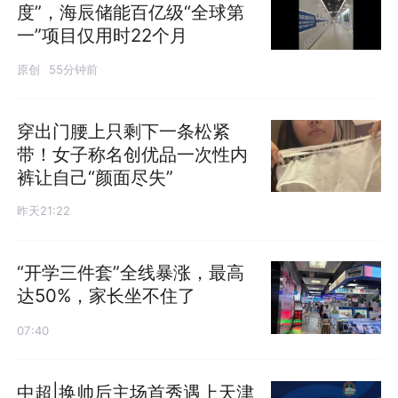
度”，海辰储能百亿级“全球第
一”项目仅用时22个月
原创
55分钟前
穿出门腰上只剩下一条松紧
带！女子称名创优品一次性内
裤让自己“颜面尽失”
昨天21:22
“开学三件套”全线暴涨，最高
达50%，家长坐不住了
07:40
中超|换帅后主场首秀遇上天津