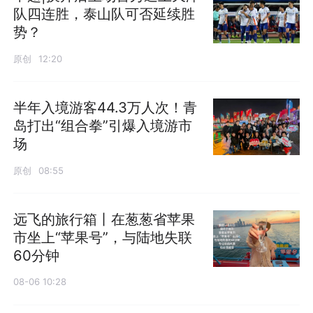
队四连胜，泰山队可否延续胜
势？
原创
12:20
半年入境游客44.3万人次！青
岛打出“组合拳”引爆入境游市
场
原创
08:55
远飞的旅行箱丨在葱葱省苹果
市坐上“苹果号”，与陆地失联
60分钟
08-06 10:28