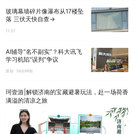
玻璃幕墙碎片像瀑布从17楼坠
落 三伏天快自查→
11:37
AI辅导“名不副实”？科大讯飞
学习机陷“误判”争议
原创
56分钟前
珂壹游|解锁济南的宝藏避暑玩法，赴一场荷香
满溢的清凉之旅