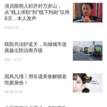
演员陈明入职开封万岁山，
从“线上求职”到“线下到岗”仅用
6天，本人发声
昨天21:28
联防共治护蓝天，岛城城市道
路扬尘防治再升级
原创
12:13
国风九瑾丨用非遗美食解锁老
吃家身份！
08-06 10:28