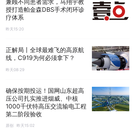
兼顾不同患者需求，马翔宇教
授打造帕金森DBS手术闭环诊
疗体系
昨天15:20
正解局丨全球最难飞的高原航
线，C919为何必须拿下？
昨天08:29
确保按期投运！国网山东超高
压公司扎实推进烟威、中核
1000千伏特高压交流输电工程
第二阶段验收
原创
昨天15:02