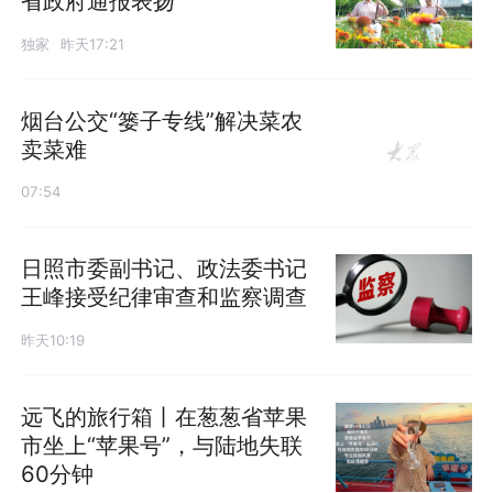
省政府通报表扬
独家
昨天17:21
烟台公交“篓子专线”解决菜农
卖菜难
07:54
日照市委副书记、政法委书记
王峰接受纪律审查和监察调查
昨天10:19
远飞的旅行箱丨在葱葱省苹果
市坐上“苹果号”，与陆地失联
60分钟