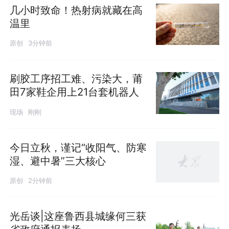
几小时致命！热射病就藏在高
温里
原创
3分钟前
刷胶工序招工难、污染大，莆
田7家鞋企用上21台套机器人
现场
刚刚
今日立秋，谨记“收阳气、防寒
湿、避中暑”三大核心
原创
2分钟前
光岳谈|这座鲁西县城缘何三获