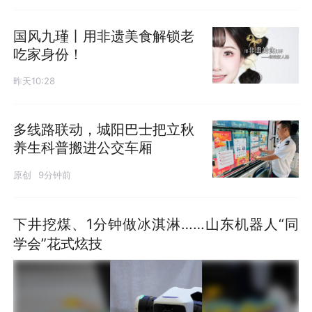
国风九瑾丨用非遗美食解锁老
吃家身份！
昨天10:28
多线路联动，城阳巴士把立秋
养生科普搬进公交车厢
原创
9分钟前
下井挖煤、1分钟做冰淇淋……山东机器人“同
学会”花式炫技