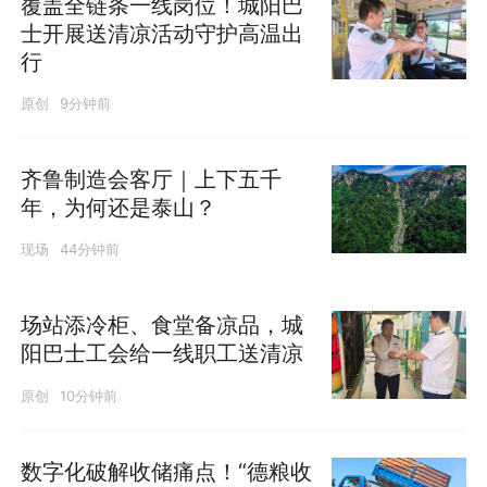
覆盖全链条一线岗位！城阳巴
士开展送清凉活动守护高温出
行
原创
9分钟前
齐鲁制造会客厅｜上下五千
年，为何还是泰山？
现场
44分钟前
场站添冷柜、食堂备凉品，城
阳巴士工会给一线职工送清凉
原创
10分钟前
数字化破解收储痛点！“德粮收