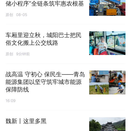
储小程序”全链条筑牢惠农根基
原创
08-05
车厢里迎立秋，城阳巴士把民
俗文化搬上公交线路
原创
9分钟前
战高温 守初心 保民生——青岛
能源集团以坚守筑牢城市能源
保障防线
16:09
魏新丨这里多黑