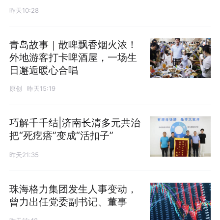
昨天10:28
青岛故事｜散啤飘香烟火浓！
外地游客打卡啤酒屋，一场生
日邂逅暖心合唱
原创
昨天15:19
巧解千千结|济南长清多元共治
把“死疙瘩”变成“活扣子”
昨天21:35
珠海格力集团发生人事变动，
曾力出任党委副书记、董事