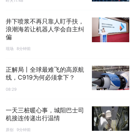
昨天11:48
井下喷浆不再只靠人盯手扶，
浪潮海若让机器人学会自主纠
偏
现场
8分钟前
正解局丨全球最难飞的高原航
线，C919为何必须拿下？
08:29
一天三桩暖心事，城阳巴士司
机接连传递出行温情
原创
9分钟前