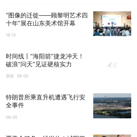
“图像的迁徙——顾黎明艺术四
十年”展在山东美术馆开幕
16:13
时间线丨“海阳箭”捷龙冲天！
破浪“问天”见证硬核实力
原创
08-05
特朗普所乘直升机遭遇飞行安
全事件
08-05