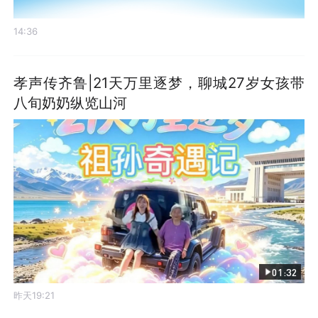
14:36
孝声传齐鲁|21天万里逐梦，聊城27岁女孩带
八旬奶奶纵览山河
01:32
昨天19:21