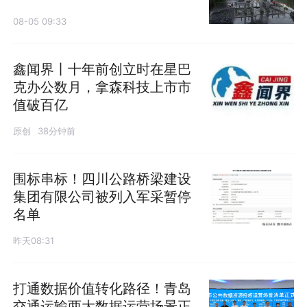
08-05 09:33
鑫闻界丨十年前创立时在星巴
克办公数月，拿森科技上市市
值破百亿
原创
38分钟前
围标串标！四川公路桥梁建设
集团有限公司被列入军采暂停
名单
昨天08:31
打通数据价值转化路径！青岛
交通运输两大数据运营场景正