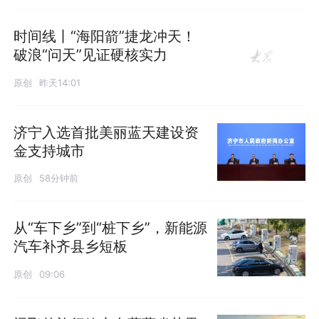
时间线丨“海阳箭”捷龙冲天！
破浪“问天”见证硬核实力
原创
昨天14:01
济宁入选首批美丽蓝天建设资
金支持城市
原创
58分钟前
从“车下乡”到“桩下乡”，新能源
汽车补齐县乡短板
原创
09:06