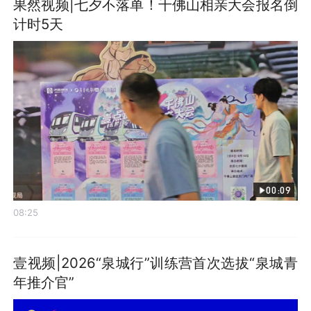
果然视频|七夕不落单！千佛山相亲大会报名倒
计时5天
00:09
08:25
壹视频|2026“泉城行”训练营首次选拔“泉城青
年推介官”