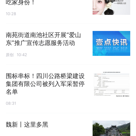
吃家身份！
10:28
南苑街道南池社区开展“爱山
东”推广宣传志愿服务活动
原创
10:42
围标串标！四川公路桥梁建设
集团有限公司被列入军采暂停
名单
08:31
魏新丨这里多黑