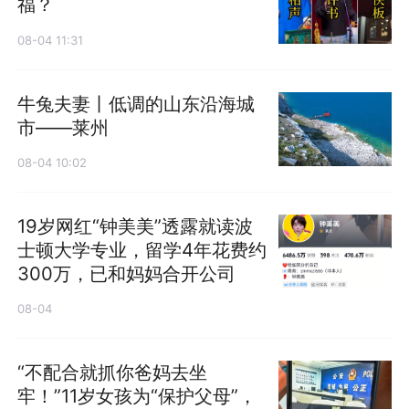
福？
08-04 11:31
牛兔夫妻丨低调的山东沿海城
市——莱州
08-04 10:02
19岁网红“钟美美”透露就读波
士顿大学专业，留学4年花费约
300万，已和妈妈合开公司
08-04
“不配合就抓你爸妈去坐
牢！”11岁女孩为“保护父母”，