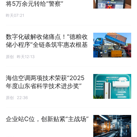
将5万余元转给“警察”
昨天07:21
数字化破解收储痛点！“德粮收
储小程序”全链条筑牢惠农根基
原创
昨天12:13
海信空调两项技术荣获“2025
年度山东省科学技术进步奖”
原创
22:36
企业站C位，创新贴紧“主战场”