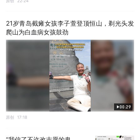
原创
22:24
21岁青岛截瘫女孩李子萱登顶恒山，剃光头发
爬山为白血病女孩鼓劲
00:29
原创
17:18
“我信了不许改志愿的鬼