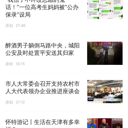
话！”一位高考生妈妈被“公办
保录”设局
原创
21:48
醉酒男子躺倒马路中央，城阳
公安及时处置平安送其归家
原创
16:15
市人大常委会召开支持农村市
人大代表领办企业推进座谈会
原创
21:12
怀特游记丨生活在天津有多幸