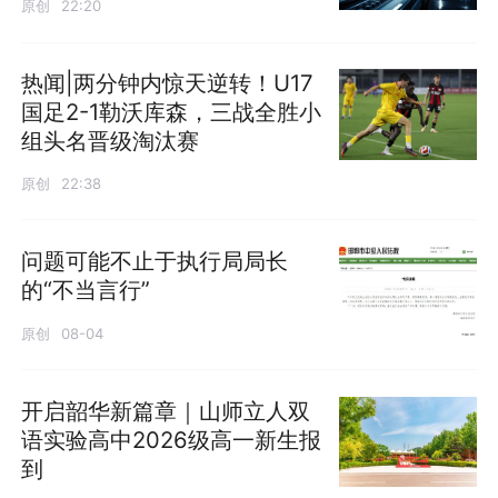
原创
22:20
热闻|两分钟内惊天逆转！U17
国足2-1勒沃库森，三战全胜小
组头名晋级淘汰赛
原创
22:38
问题可能不止于执行局局长
的“不当言行”
原创
08-04
开启韶华新篇章｜山师立人双
语实验高中2026级高一新生报
到