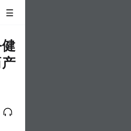
务健
药产