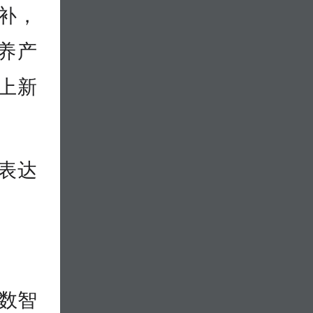
补，
养产
上新
表达
“数智