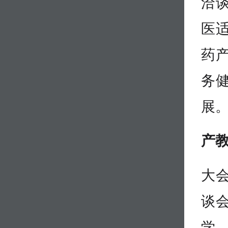
洽
医
药
务
展
产
大
谈
学