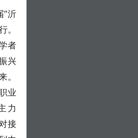
“沂
举行。
学者
振兴
来。
职业
主力
对接