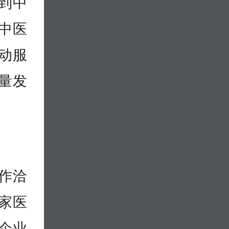
到中
中医
动服
量发
作洽
家医
企业