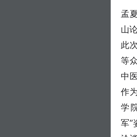
孟
山论
此
等
中
作
学
军