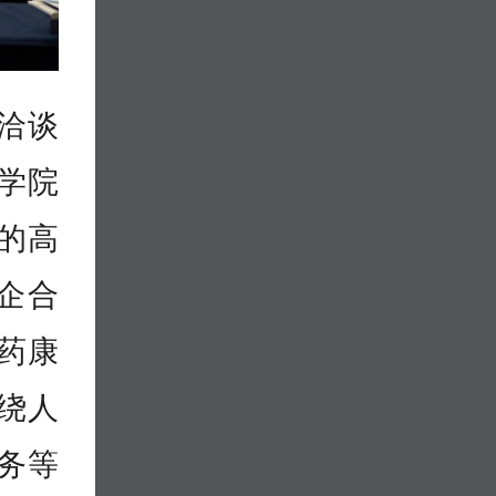
洽谈
学院
的高
企合
药康
绕人
务等