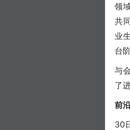
领
共
业
台
与
了
前
30