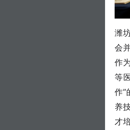
潍
会
作
等
作
养
才