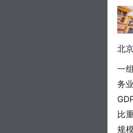
北
一组
务业
GD
比
规模