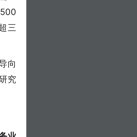
500
超三
导向
研究
务业