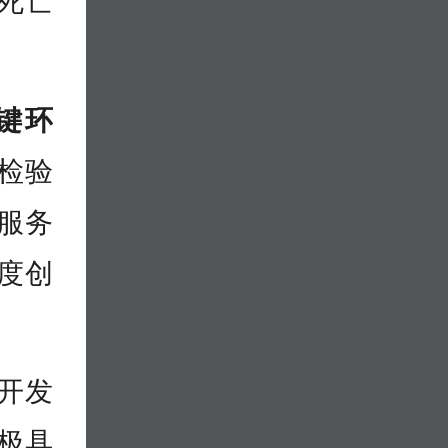
死亡
键环
检验
服务
度创
开发
极具