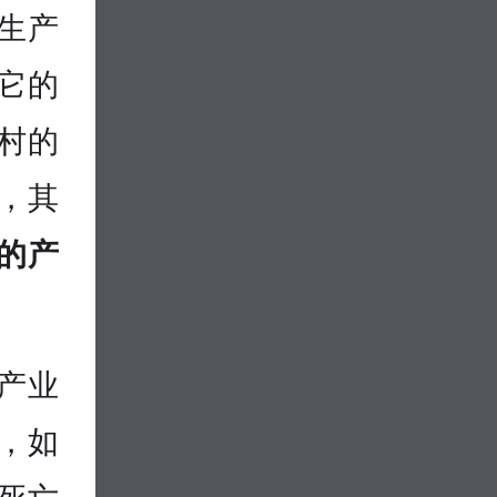
生产
，它的
村的
，其
的产
产业
，如