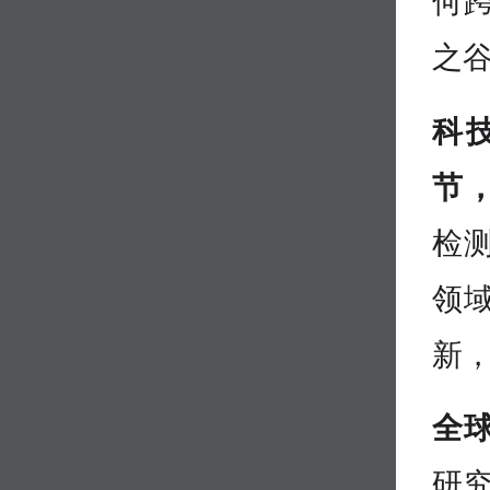
何
之谷
科
节‌
检
领
新
全
研