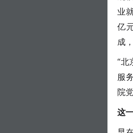
业就
亿
成
“
服
院
这
早