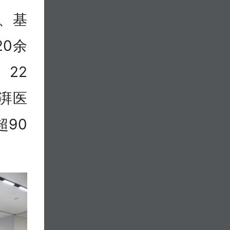
、基
20余
、22
湃医
超90