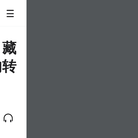
，藏
的转