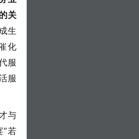
的关
形成生
催化
代服
生活服
才与
”若