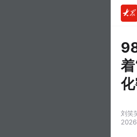
9
着
化
刘笑
2026