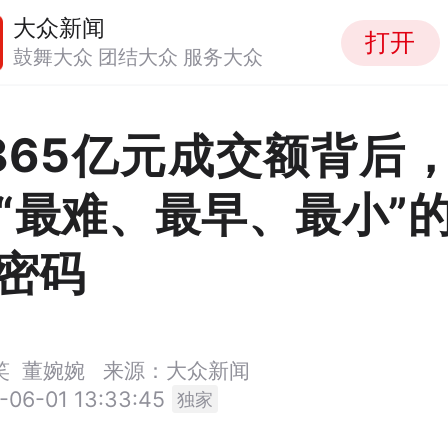
大众新闻
打开
鼓舞大众 团结大众 服务大众
865亿元成交额背后
“最难、最早、最小”
密码
笑
董婉婉
来源：大众新闻
-06-01 13:33:45
独家