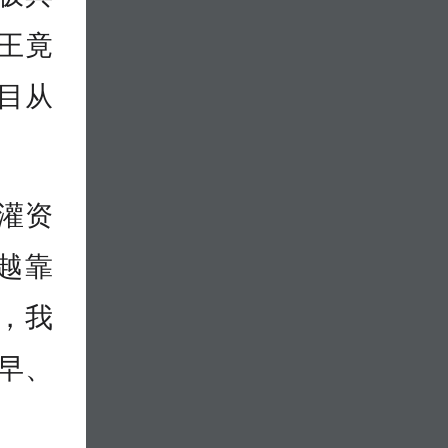
王竟
目从
灌资
越靠
，我
早、