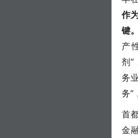
作
键
产
剂
务业
务
首
金