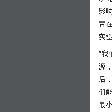
影
菁
实
“
源
后
们
最小