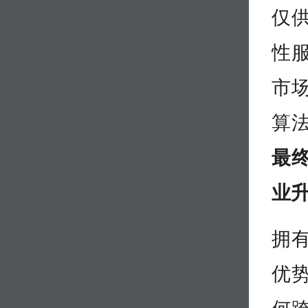
仅
性服
市
算
最
业
拥
优