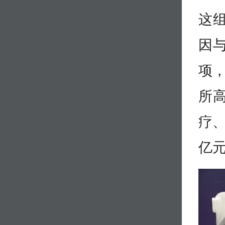
这
因与
项，
所
疗、
亿