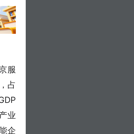
北京服
%，占
GDP
产业
智能企