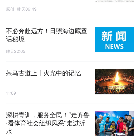
原创
昨天09:49
不必奔赴远方！日照海边藏童
话秘境
昨天22:05
茶马古道上丨火光中的记忆
11:09
深耕青训，服务全民！“走齐鲁
·看体育社会组织风采”走进沂
水