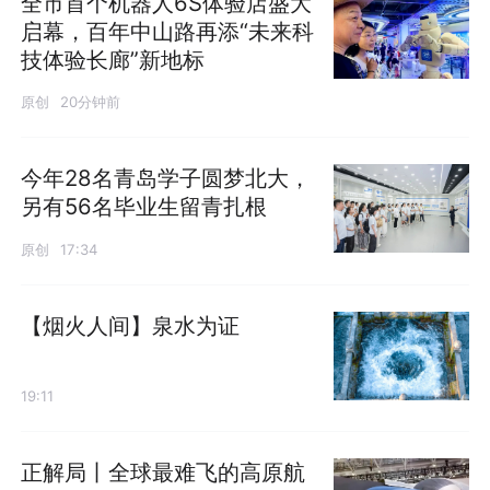
全市首个机器人6S体验店盛大
启幕，百年中山路再添“未来科
技体验长廊”新地标
原创
20分钟前
今年28名青岛学子圆梦北大，
另有56名毕业生留青扎根
原创
17:34
【烟火人间】泉水为证
19:11
正解局丨全球最难飞的高原航