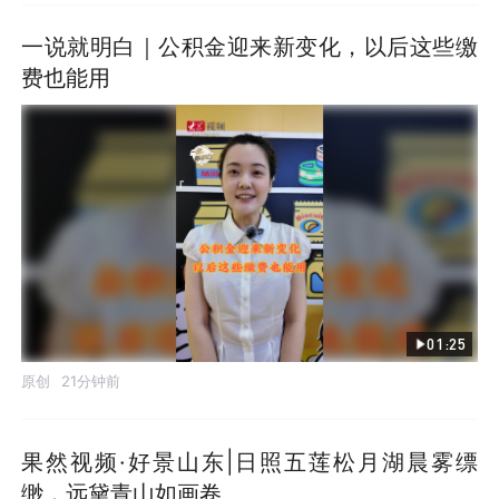
一说就明白｜公积金迎来新变化，以后这些缴
费也能用
01:25
原创
21分钟前
果然视频·好景山东|日照五莲松月湖晨雾缥
缈，远黛青山如画卷