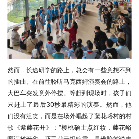
然而，长途研学的路上，总会有一些意想不到
的插曲。在前往聆听马克西姆演奏会的路上，
大巴车突发意外停摆。等赶到现场时，孩子们
只赶上了最后30秒最精彩的演奏。然而，他
们没有沮丧，而是在场外唱起了藤花峪村的村
歌《紫藤花开》：“樱桃硕士点红妆，藤花峪
啊满树芳华，巧手裁云织锦霞，是谁阶前说丰