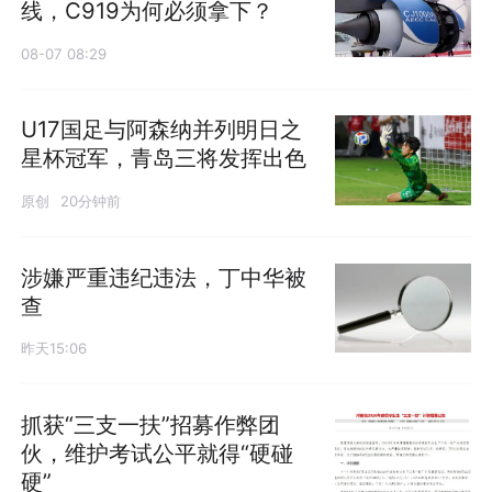
线，C919为何必须拿下？
08-07 08:29
U17国足与阿森纳并列明日之
星杯冠军，青岛三将发挥出色
原创
20分钟前
涉嫌严重违纪违法，丁中华被
查
昨天15:06
抓获“三支一扶”招募作弊团
伙，维护考试公平就得“硬碰
硬”