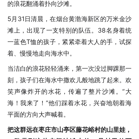
的浪花翻涌着扑向沙滩。
5月31日清晨，在烟台黄渤海新区的万米金沙
滩上，出现了一支特别的队伍。38名身着统
一蓝色T恤的孩子，紧紧牵着大人的手，试探
着、慢慢地走向海水中。
当洁白的浪花轻轻涌来，第一次没过脚踝那一
刻，孩子们在海水中撒欢儿般地跳了起来。欢
笑声像炸开的水花，传遍了整片沙滩。“大
海！我来了！”他们踩着水花，兴奋地朝着海
平面的方向大声喊着。
把这群远在枣庄市山亭区藤花峪村的山里娃，