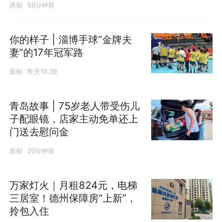
原创
59分钟前
你的样子 | 淄博手球“金牌夫
妻”的17年冠军路
原创
昨天19:39
青岛故事 | 75岁老人带受伤儿
子配眼镜，店家主动免单还上
门送去慰问金
原创
20分钟前
万家灯火｜月租824元，电梯
三居室！德州保障房“上新”，
拎包入住