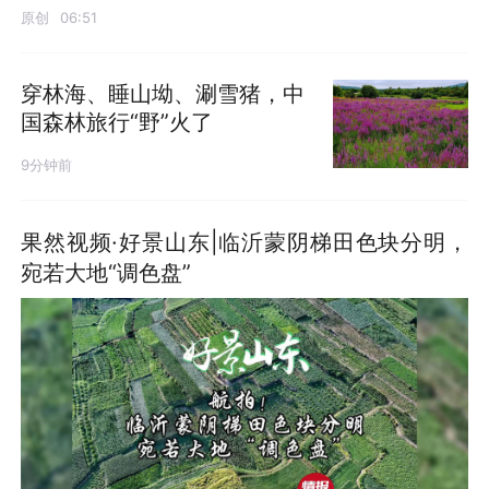
原创
06:51
穿林海、睡山坳、涮雪猪，中
国森林旅行“野”火了
9分钟前
果然视频·好景山东|临沂蒙阴梯田色块分明，
宛若大地“调色盘”