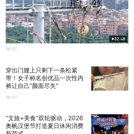
02:48
08-07
穿出门腰上只剩下一条松紧
带！女子称名创优品一次性内
裤让自己“颜面尽失”
08-07
“文旅+美食”双轮驱动，2026
奥帆汉堡节打造夏日休闲消费
新范式