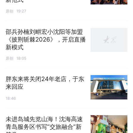
原创
19:27
邵兵孙楠刘畊宏小沈阳等加盟
《披荆斩棘2026》，开启直播
新模式
原创
18:05
胖东来将关闭24年老店，于东
来回应
18:46
未进岛城先览山海！沈海高速
发布
青岛服务区书写“交旅融合”新