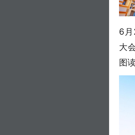
6
大
图