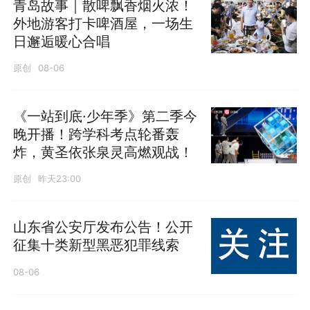
青岛故事｜散啤飘香烟火浓！
外地游客打卡啤酒屋，一场生
日邂逅暖心合唱
原创
08-06
《一站到底·少年季》第二季今
晚开播！跨学科考点轮番轰
炸，黄圣依张泉灵高燃观战！
原创
昨天23:00
山东省公安厅发布公告！公开
征集十类新型黑恶犯罪线索
08-06