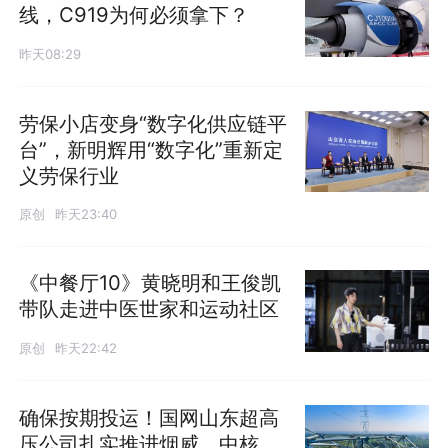
线，C919为何必须拿下？
昨天08:29
劳保小店变身“数字化供应链平
台”，新明辉用“数字化”重新定
义劳保行业
原创
昨天23:40
《中餐厅10》黄晓明和王俊凯
带队走进中医世家和运动社区
原创
昨天22:42
确保按期投运！国网山东超高
压公司扎实推进烟威、中核