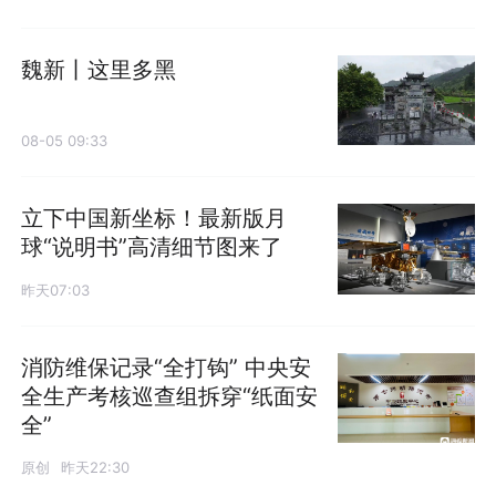
魏新丨这里多黑
08-05 09:33
立下中国新坐标！最新版月
球“说明书”高清细节图来了
昨天07:03
消防维保记录“全打钩” 中央安
全生产考核巡查组拆穿“纸面安
全”
原创
昨天22:30