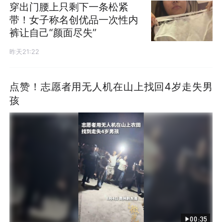
穿出门腰上只剩下一条松紧
带！女子称名创优品一次性内
裤让自己“颜面尽失”
昨天21:22
点赞！志愿者用无人机在山上找回4岁走失男
孩
00:35