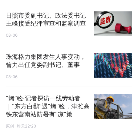
日照市委副书记、政法委书记
王峰接受纪律审查和监察调查
08-06
珠海格力集团发生人事变动，
曾力出任党委副书记、董事
08-06
“烤”验·记者探访一线劳动者
｜“东方白鹳”遇“烤”验，津潍高
铁东营南站防暑有“凉”策
原创
昨天22:20
发布