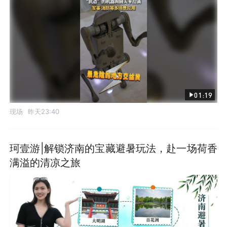
01:19
现场
昨天23:40
珂壹游|解锁济南的宝藏避暑玩法，赴一场荷香
满溢的清凉之旅