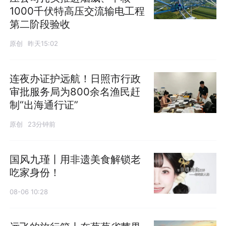
1000千伏特高压交流输电工程
第二阶段验收
原创
昨天15:02
连夜办证护远航！日照市行政
审批服务局为800余名渔民赶
制“出海通行证”
原创
23分钟前
国风九瑾丨用非遗美食解锁老
吃家身份！
08-06 10:28