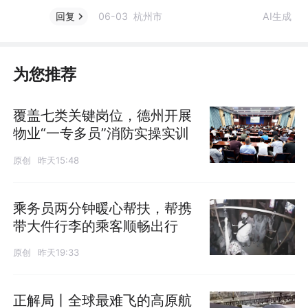
06-03 杭州市
AI生成
回复
为您推荐
覆盖七类关键岗位，德州开展
物业“一专多员”消防实操实训
原创
昨天15:48
乘务员两分钟暖心帮扶，帮携
带大件行李的乘客顺畅出行
原创
昨天19:33
正解局丨全球最难飞的高原航