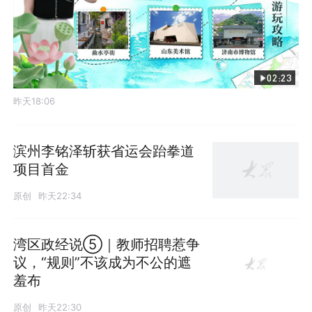
02:23
昨天18:06
滨州李铭泽斩获省运会跆拳道
项目首金
原创
昨天22:34
湾区政经说⑤｜教师招聘惹争
议，“规则”不该成为不公的遮
羞布
原创
昨天22:30