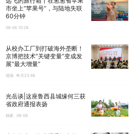
远飞的旅行箱丨在葱葱省苹果
市坐上“苹果号”，与陆地失联
60分钟
08-06 10:28
从校办工厂到打破海外垄断！
京博把技术“关键变量”变成发
展“最大增量”
现场
昨天23:48
光岳谈|这座鲁西县城缘何三获
省政府通报表扬
独家
08-06