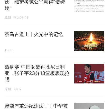
伙，维护考试公平就得“硬碰
硬”
原创
昨天09:49
茶马古道上丨火光中的记忆
11:09
热身赛|中国女篮再胜尼日利
亚，张子宇23分13篮板表现抢
眼
原创
22:17
涉嫌严重违纪违法，丁中华被