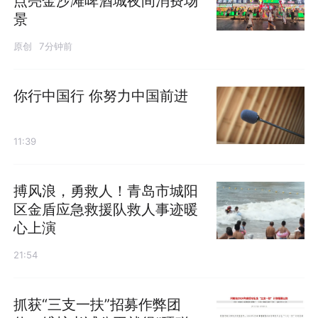
点亮金沙滩啤酒城夜间消费场
景
原创
7分钟前
你行中国行 你努力中国前进
11:39
搏风浪，勇救人！青岛市城阳
区金盾应急救援队救人事迹暖
心上演
21:54
抓获“三支一扶”招募作弊团