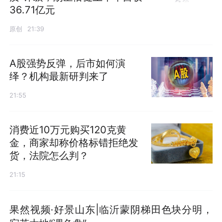
36.71亿元
原创
21:39
A股强势反弹，后市如何演
绎？机构最新研判来了
21:55
消费近10万元购买120克黄
金，商家却称价格标错拒绝发
货，法院怎么判？
21:15
果然视频·好景山东|临沂蒙阴梯田色块分明，