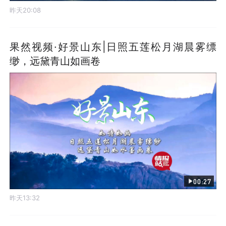
昨天20:08
果然视频·好景山东|日照五莲松月湖晨雾缥
缈，远黛青山如画卷
00:27
昨天13:32