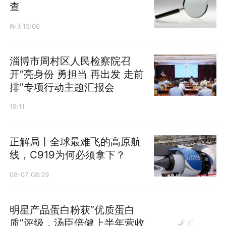
查
昨天15:06
淄博市周村区人民检察院召
开“亮身份 勇担当 再出发 走前
排”专项行动主题汇报会
19:11
正解局丨全球最难飞的高原航
线，C919为何必须拿下？
08-07 08:29
明星产品蛋白粉获“优质蛋白
质”评级，汤臣倍健上半年营收