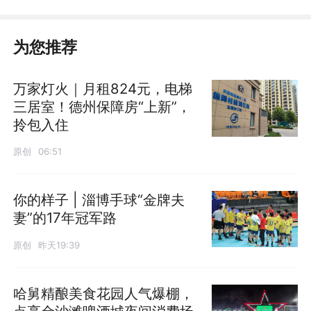
为您推荐
万家灯火｜月租824元，电梯
三居室！德州保障房“上新”，
拎包入住
原创
06:51
你的样子 | 淄博手球“金牌夫
妻”的17年冠军路
原创
昨天19:39
哈舅精酿美食花园人气爆棚，