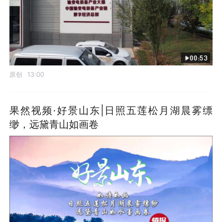
00:53
原创
13:00
果然视频·好景山东|日照五莲松月湖晨雾缥
缈，远黛青山如画卷