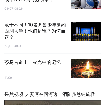
08-07 08:29
敢于不同！10名齐鲁少年赴约
西湖大学！他们是谁？为何而
选？
原创
14:03
茶马古道上丨火光中的记忆
11:09
果然视频|夫妻俩被困河边，消防员悬绳施救