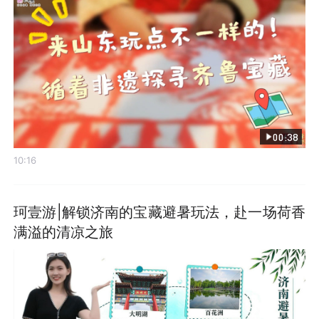
00:38
10:16
珂壹游|解锁济南的宝藏避暑玩法，赴一场荷香
满溢的清凉之旅