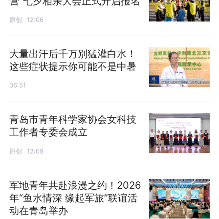
营”七夕相亲大会正式开启报名
原创
12:06
大量出汗后千万别猛灌白水！
这些症状提示你可能不是中暑
06:51
青岛市青年科学家协会女科技
工作者专委会成立
原创
12:09
军地青年共赴浪漫之约！2026
年“鱼水情深 缘起军旅”联谊活
动在青岛举办