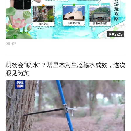
02:23
08-07
胡杨会“喷水”？塔里木河生态输水成效，这次
眼见为实