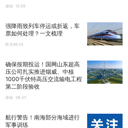
原创
12:09
强降雨致列车停运或折返，车
票如何处理？一文梳理
昨天06:24
确保按期投运！国网山东超高
压公司扎实推进烟威、中核
1000千伏特高压交流输电工程
第二阶段验收
原创
08-07
航行警告！南海部分海域进行
军事训练