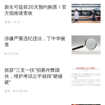
新生可提前20天预约购票！官
方指南请查收
原创
14:21
涉嫌严重违纪违法，丁中华被
查
昨天15:06
抓获“三支一扶”招募作弊团
伙，维护考试公平就得“硬碰
硬”
原创
昨天09:49