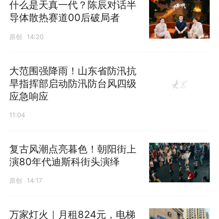
什么是天真一代？陈辰对话半
导体散热赛道00后破局者
原创
14:20
大范围强降雨！山东省防汛抗
旱指挥部启动防汛防台风四级
应急响应
11:04
复古风潮点亮暮色！朝阳街上
演80年代迪斯科街头演绎
原创
14:17
万家灯火｜月租824元，电梯