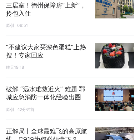
三居室！德州保障房“上新”，
拎包入住
原创
06:51
“不建议大家买深色蛋糕”上热
搜！专家回应
昨天19:18
破解 “远水难救近火” 难题 郓
城应急消防一体化经验出圈
原创
42分钟前
正解局丨全球最难飞的高原航
线，C919为何必须拿下？