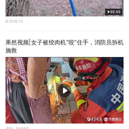
00:50
昨天06:13
果然视频|女子被绞肉机“咬”住手，消防员拆机
施救
原创
8分钟前