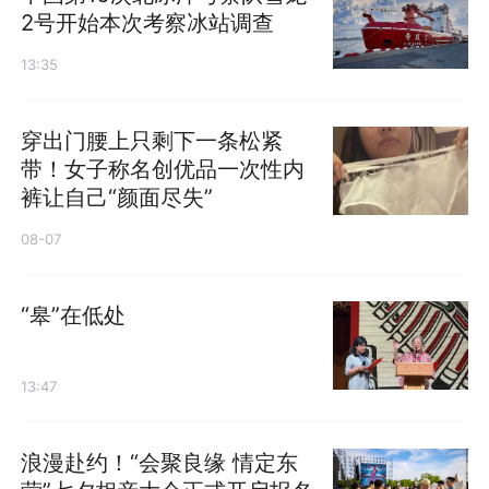
2号开始本次考察冰站调查
13:35
穿出门腰上只剩下一条松紧
带！女子称名创优品一次性内
裤让自己“颜面尽失”
08-07
“皋”在低处
13:47
浪漫赴约！“会聚良缘 情定东