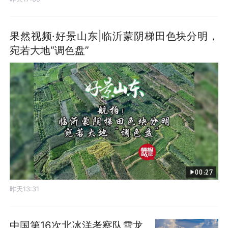
果然视频·好景山东|临沂蒙阴梯田色块分明，
宛若大地“调色盘”
00:27
昨天13:31
中国第16次北冰洋考察队雪龙