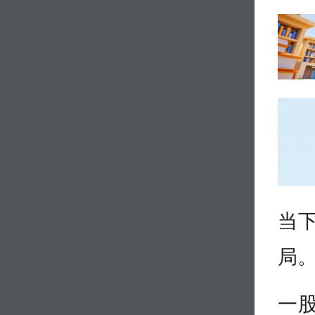
当
局
一