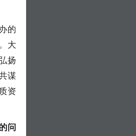
办的
。大
力弘扬
共谋
质资
的问