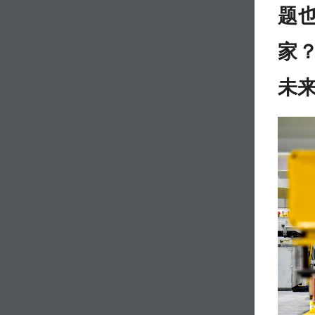
题
家
未