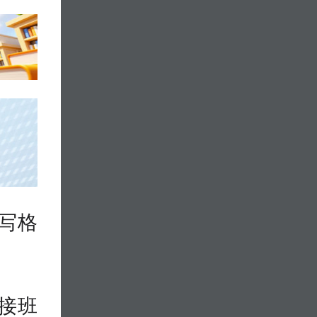
写格
接班