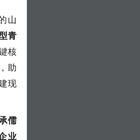
的山
型青
键核
，助
建现
承儒
企业