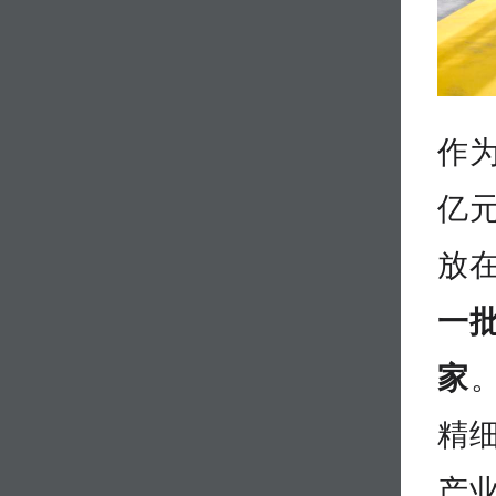
作为
亿
放
一
家
精
产业