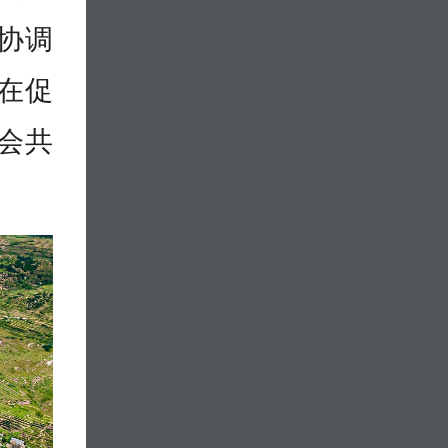
协调
在促
会共