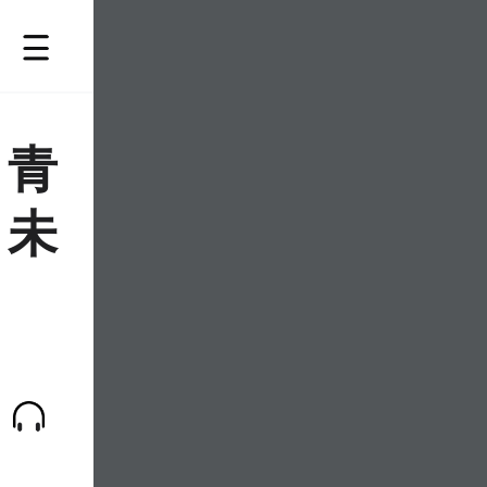
，青
的未