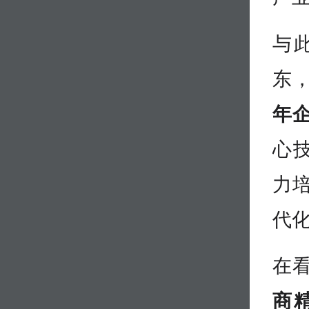
与
东
年
心
力
代化
在
商