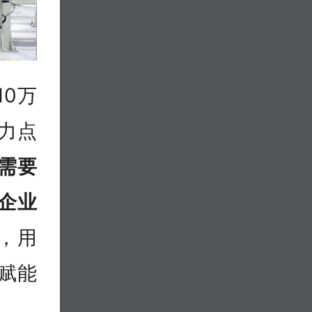
10万
力点
需要
企业
，用
赋能