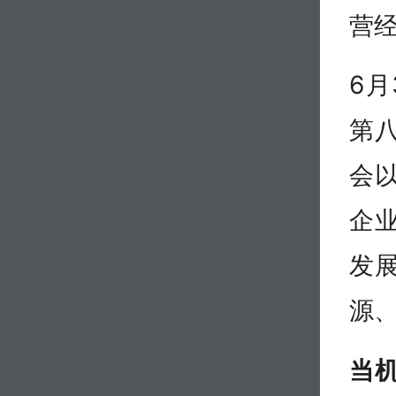
营
6
第
会以
企
发
源
当