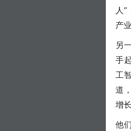
人
产业
另
手
工
道
增
他