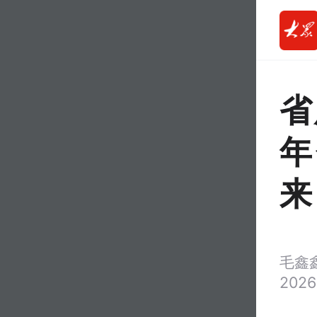
省
年
来
毛鑫
2026