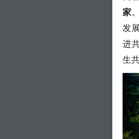
家
发
进
生