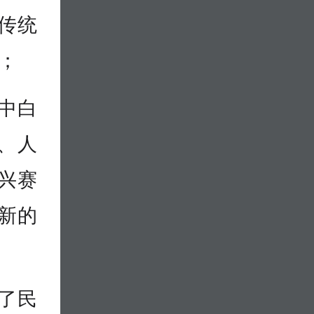
传统
；
中白
、人
兴赛
新的
了民