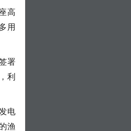
座高
多用
投签署
，利
伏发电
的渔