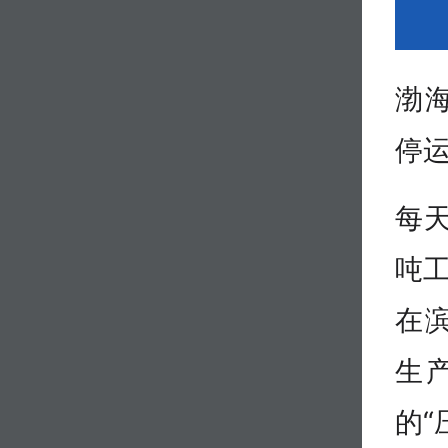
渤
停
每
吨
在
生
的“