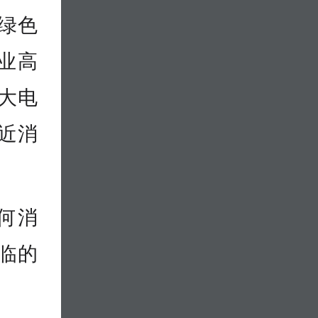
绿色
业高
大电
近消
何消
临的