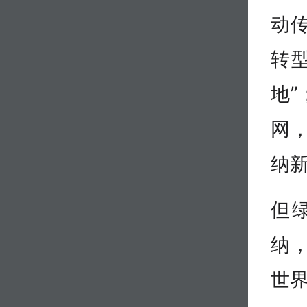
动
转
地
网
纳
但
纳
世