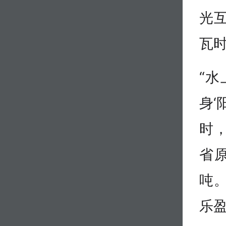
光互
瓦
“水
身‘
时
省原
吨
乐