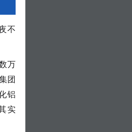
夜不
数万
集团
化铝
其实