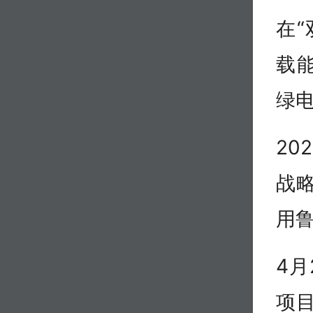
在
载
绿
20
战
用
4月
项