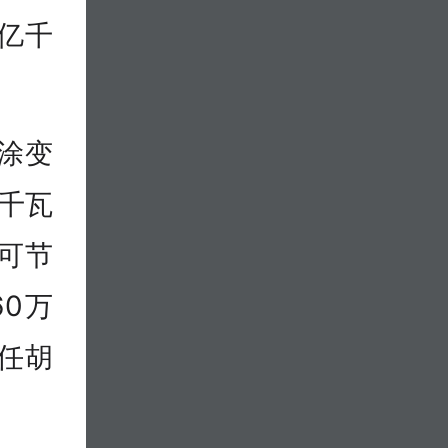
1亿千
滩涂变
亿千瓦
可节
60万
任胡