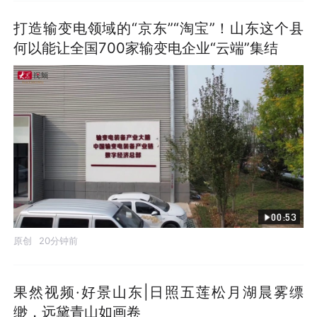
打造输变电领域的“京东”“淘宝”！山东这个县
何以能让全国700家输变电企业“云端”集结
00:53
原创
20分钟前
果然视频·好景山东|日照五莲松月湖晨雾缥
缈，远黛青山如画卷