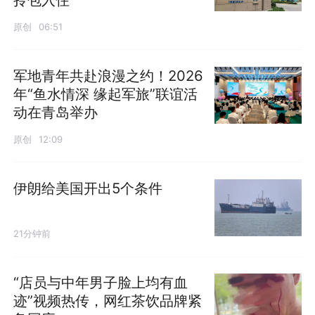
原创
06:51
军地青年共赴浪漫之约！2026
年“鱼水情深 缘起军旅”联谊活
动在青岛举办
原创
12:09
伊朗给美国开出5个条件
21分钟前
“店员与中年男子脸上均有血
迹”视频热传，网红茶饮品牌紧