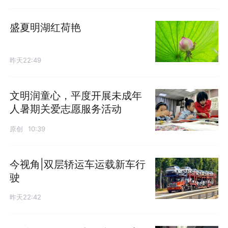
盛夏明湖红荷艳
昨天22:49
文明润童心，平度开展未成年
人暑期关爱志愿服务活动
原创
10:39
今视角|双层轿运车运载新车行
驶
昨天22:42