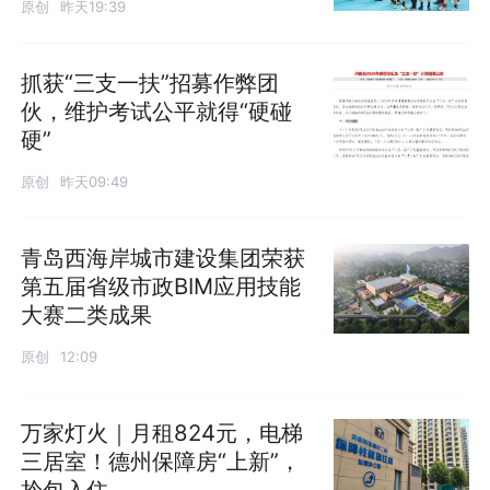
原创
昨天19:39
抓获“三支一扶”招募作弊团
伙，维护考试公平就得“硬碰
硬”
原创
昨天09:49
青岛西海岸城市建设集团荣获
第五届省级市政BIM应用技能
大赛二类成果
原创
12:09
万家灯火｜月租824元，电梯
三居室！德州保障房“上新”，
拎包入住