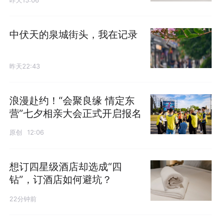
中伏天的泉城街头，我在记录
昨天22:43
浪漫赴约！“会聚良缘 情定东
营”七夕相亲大会正式开启报名
原创
12:06
想订四星级酒店却选成“四
钻”，订酒店如何避坑？
22分钟前