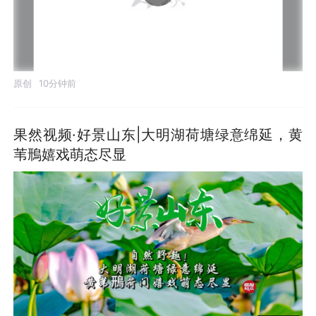
原创
10分钟前
果然视频·好景山东|大明湖荷塘绿意绵延，黄
苇鳽嬉戏萌态尽显