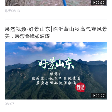
00:50
昨天06:13
果然视频·好景山东|临沂蒙山秋高气爽风景
美，层峦叠嶂如波涛
00:27
08-07