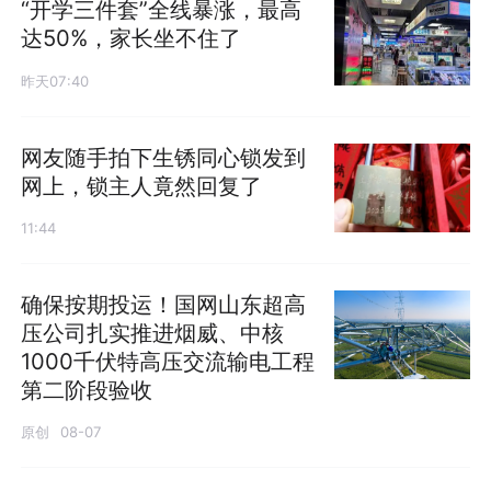
“开学三件套”全线暴涨，最高
达50%，家长坐不住了
昨天07:40
网友随手拍下生锈同心锁发到
网上，锁主人竟然回复了
11:44
确保按期投运！国网山东超高
压公司扎实推进烟威、中核
1000千伏特高压交流输电工程
第二阶段验收
原创
08-07