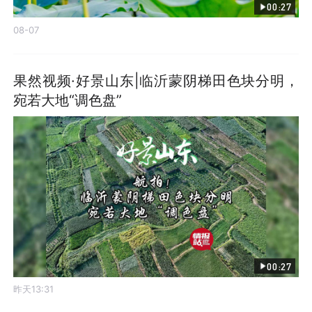
00:27
08-07
果然视频·好景山东|临沂蒙阴梯田色块分明，
宛若大地“调色盘”
00:27
昨天13:31