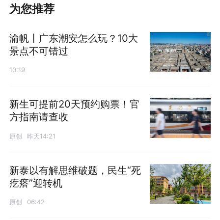
为您推荐
渝帆丨广东潮安怎么玩？10大
景点不可错过
10:19
新生可提前20天预约购票！官
方指南请查收
原创
昨天14:21
新泰以有解思维破题，民生“死
疙瘩”迎转机
原创
06:42