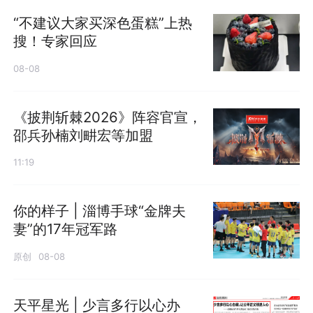
“不建议大家买深色蛋糕”上热
搜！专家回应
08-08
《披荆斩棘2026》阵容官宣，
邵兵孙楠刘畊宏等加盟
11:19
你的样子 | 淄博手球“金牌夫
妻”的17年冠军路
原创
08-08
天平星光 | 少言多行以心办