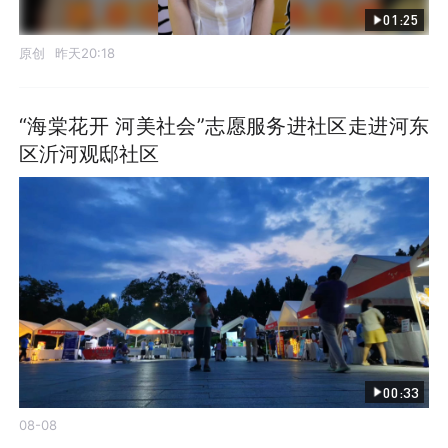
01:25
原创
昨天20:18
“海棠花开 河美社会”志愿服务进社区走进河东
区沂河观邸社区
00:33
08-08