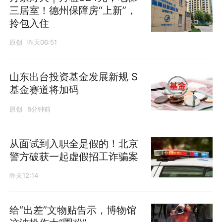
三居室！德州保障房“上新”，
拎包入住
原创
昨天06:51
山东出台投资基金发展新规 S
基金赛道将加码
原创
8分钟前
从面试到入职全是假的！北京
警方破获一起虚假招工诈骗案
昨天12:14
给“出差”文物贴告示，博物馆