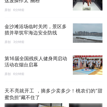
这波操作太“圈粉”
原创
6分钟前
金沙滩浴场临时关闭，景区多
措并举筑牢海边安全防线
原创
3分钟前
第16届全国残疾人健身周启动
活动在烟台启幕
原创
6分钟前
天不亮就开工 ，摘多少卖多少！桃农们的“甜
蜜负担”藏不住了