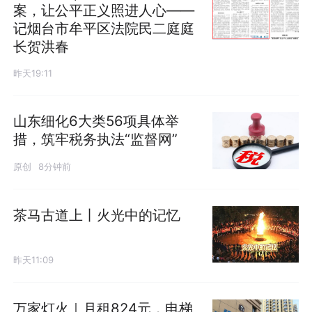
案，让公平正义照进人心——
记烟台市牟平区法院民二庭庭
长贺洪春
昨天19:11
山东细化6大类56项具体举
措，筑牢税务执法“监督网”
原创
8分钟前
茶马古道上丨火光中的记忆
昨天11:09
万家灯火｜月租824元，电梯