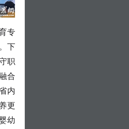
育专
。下
守职
融合
省内
养更
婴幼