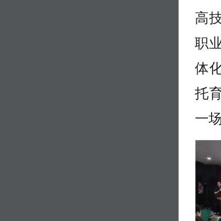
高
职
体
托
一