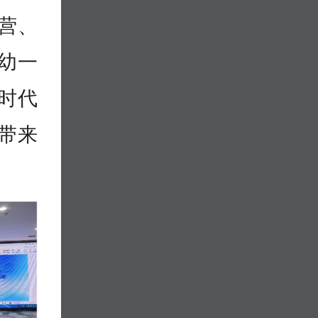
营、
幼一
时代
带来