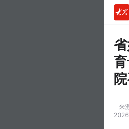
省
育
院
来
2026