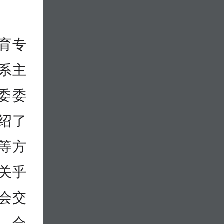
育专
系主
委委
绍了
等方
关乎
会交
，合