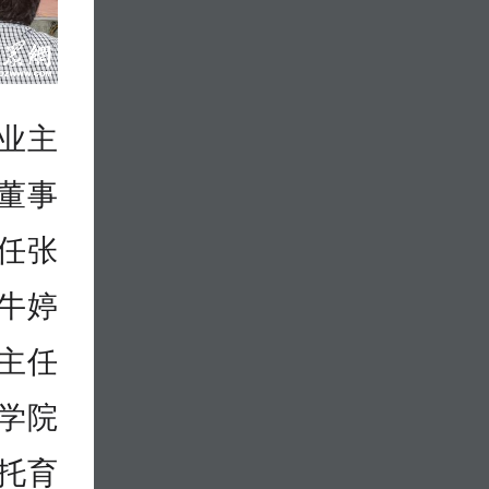
业主
董事
任张
牛婷
主任
学院
托育