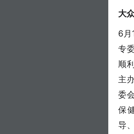
大众
6月
专
顺
主
委
保
导