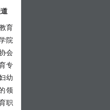
报道
业教育
学院
协会
育专
妇幼
的领
育职