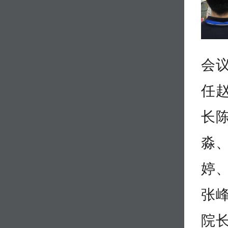
会
任
长
淼
婷
张
院