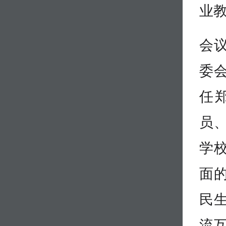
业
会
委
任
员
学
面
民
流