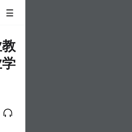
业教
业学