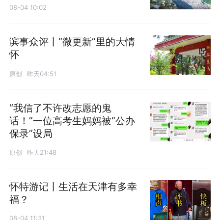
08-04 10:02
滨事众评丨“微更新”里的大情
怀
原创
昨天04:51
“我信了不许改志愿的鬼
话！”一位高考生妈妈被“公办
保录”设局
原创
昨天21:48
怀特游记丨生活在天津有多幸
福？
08-04 11:31