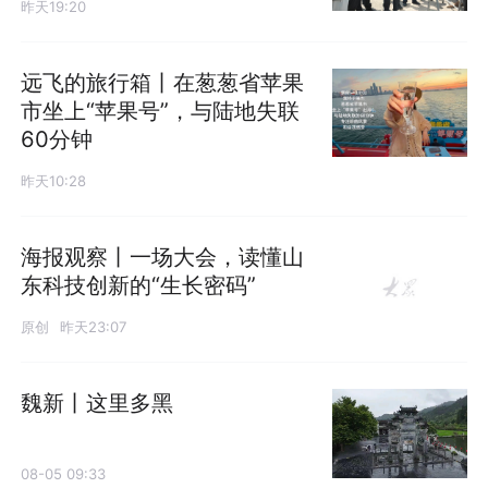
昨天19:20
远飞的旅行箱丨在葱葱省苹果
市坐上“苹果号”，与陆地失联
60分钟
昨天10:28
海报观察丨一场大会，读懂山
东科技创新的“生长密码”
原创
昨天23:07
魏新丨这里多黑
08-05 09:33