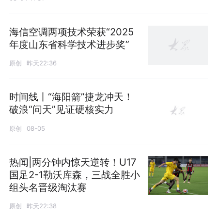
海信空调两项技术荣获“2025
年度山东省科学技术进步奖”
原创
昨天22:36
时间线丨“海阳箭”捷龙冲天！
破浪“问天”见证硬核实力
原创
08-05
热闻|两分钟内惊天逆转！U17
国足2-1勒沃库森，三战全胜小
组头名晋级淘汰赛
原创
昨天22:38