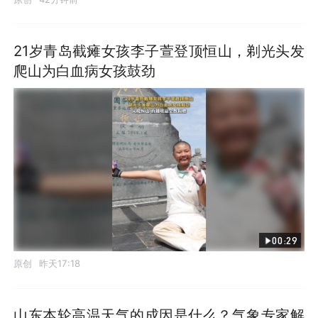
21岁青岛截瘫女孩李子萱登顶恒山，剃光头发
爬山为白血病女孩鼓劲
00:29
原创
昨天17:18
山东本轮高温天气的成因是什么？气象专家解