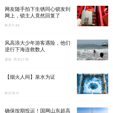
网友随手拍下生锈同心锁发到
网上，锁主人竟然回复了
昨天11:44
风高浪大少年游客遇险，他们
逆行下海连救数人
原创
昨天21:18
【烟火人间】泉水为证
昨天19:11
确保按期投运！国网山东超高