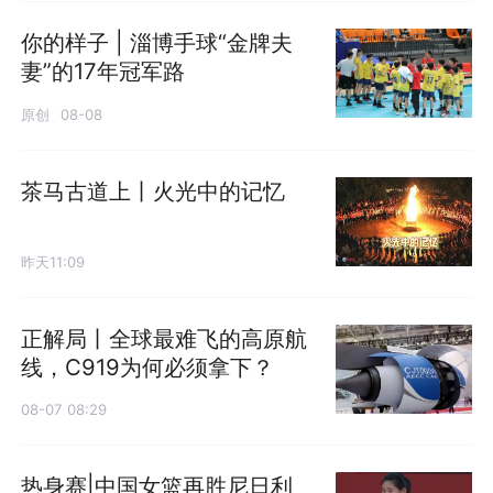
你的样子 | 淄博手球“金牌夫
妻”的17年冠军路
原创
08-08
茶马古道上丨火光中的记忆
昨天11:09
正解局丨全球最难飞的高原航
线，C919为何必须拿下？
08-07 08:29
热身赛|中国女篮再胜尼日利