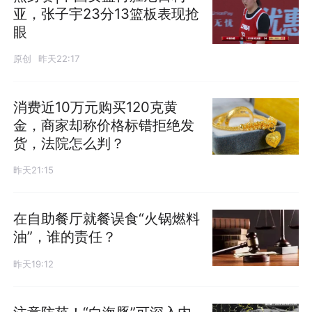
亚，张子宇23分13篮板表现抢
眼
原创
昨天22:17
消费近10万元购买120克黄
金，商家却称价格标错拒绝发
货，法院怎么判？
昨天21:15
在自助餐厅就餐误食“火锅燃料
油”，谁的责任？
昨天19:12