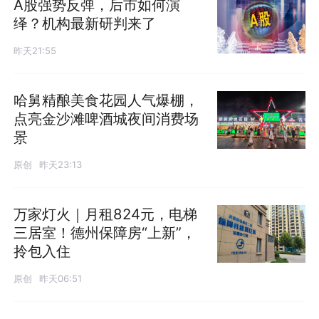
A股强势反弹，后市如何演
绎？机构最新研判来了
昨天21:55
哈舅精酿美食花园人气爆棚，
点亮金沙滩啤酒城夜间消费场
景
原创
昨天23:13
万家灯火｜月租824元，电梯
三居室！德州保障房“上新”，
拎包入住
原创
昨天06:51