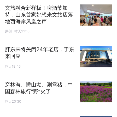
文旅融合新样板！啤酒节加
持，山东首家好想来文旅店落
地西海岸凤凰之声
原创
昨天21:18
胖东来将关闭24年老店，于东
来回应
昨天18:46
穿林海、睡山坳、涮雪猪，中
国森林旅行“野”火了
昨天20:30