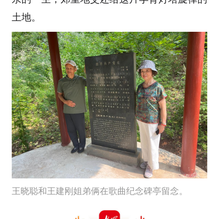
土地。
王晓聪和王建刚姐弟俩在歌曲纪念碑亭留念。