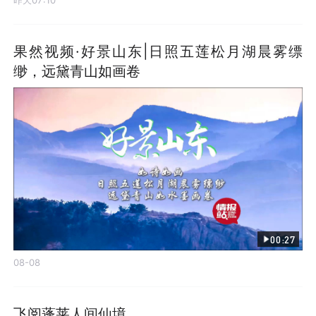
果然视频·好景山东|日照五莲松月湖晨雾缥
缈，远黛青山如画卷
00:27
08-08
飞阅蓬莱人间仙境