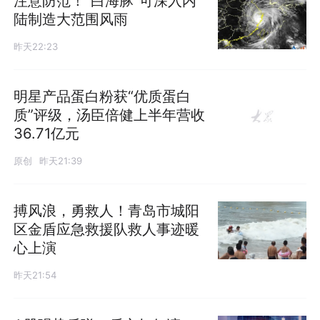
注意防范！“白海豚”可深入内
陆制造大范围风雨
昨天22:23
明星产品蛋白粉获“优质蛋白
质”评级，汤臣倍健上半年营收
36.71亿元
原创
昨天21:39
搏风浪，勇救人！青岛市城阳
区金盾应急救援队救人事迹暖
心上演
昨天21:54