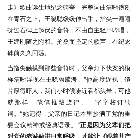
走》歌曲诞生地纪念碑亭。完整词曲清晰镌刻
在青石之上。王晓聪缓缓伸出手，指尖一遍遍
抚过石碑上起伏的音符，不由自主轻声吟唱，
王建刚随之附和。沧桑而坚定的歌声，在纪念
碑前久久回荡。
当指尖触摸到那些音符时，父亲灯下伏案的模
样清晰浮现在王晓聪脑海。“他高度近视，镜
片厚得吓人，我们小时候凑近看都头晕，可他
就那样一笔笔推敲旋律、一字字校订歌
词。”她记得，父亲的日记本里抄满了党的重
要会议精神或经典语录‌。
“正是因为父辈们把
对党的赤诚融进日常呼吸，才能让《跟着共产