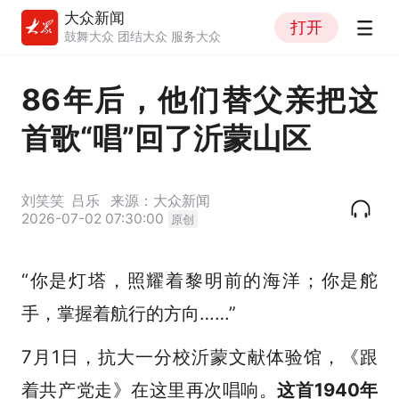
大众新闻
打开
鼓舞大众 团结大众 服务大众
86年后，他们替父亲把这
首歌“唱”回了沂蒙山区
刘笑笑
吕乐
来源：大众新闻
2026-07-02 07:30:00
原创
“你是灯塔，照耀着黎明前的海洋；你是舵
手，掌握着航行的方向……”
7月1日，抗大一分校沂蒙文献体验馆，《跟
着共产党走》在这里再次唱响。
这首1940年