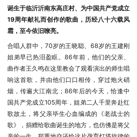
诞生于临沂沂南东高庄村、为中国共产党成立
19周年献礼而创作的歌曲，历经八十六载风
霜，至今依旧嘹亮。
合唱人群中，70岁的王晓聪、68岁的王建刚
姐弟早已热泪盈眶。86年前，他们的父亲、
曲作者王久鸣在这里教会了观看演出的师生唱
响这首歌，并由他们口口相传，穿过炮火硝
烟，传遍大江南北；86年后的今天，恰逢中
国共产党成立105周年，姐弟二人千里奔赴红
歌故土，将父亲毕生心血编成的《老战士的
歌》，捐赠给歌曲诞生的地方，也仿佛是将父
亲的一生，郑重地交还给这片孕育灯塔旋律的