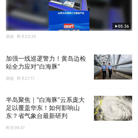
00:36
原创
昨天23:25
加强一线巡逻警力！黄岛边检
站全力应对“白海豚”
原创
昨天21:17
半岛聚焦｜“白海豚”云系庞大
足以覆盖华东！如何影响山
东？省气象台最新研判
昨天09:47