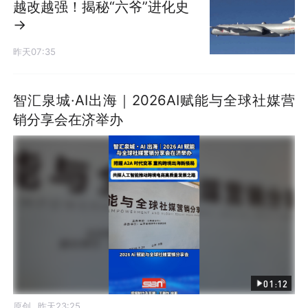
越改越强！揭秘“六爷”进化史
→
昨天07:35
智汇泉城·AI出海｜2026AI赋能与全球社媒营
销分享会在济举办
01:12
发布
原创
昨天23:25