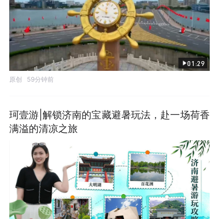
01:29
原创
59分钟前
珂壹游|解锁济南的宝藏避暑玩法，赴一场荷香
满溢的清凉之旅