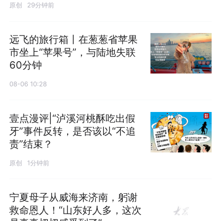
原创
29分钟前
远飞的旅行箱丨在葱葱省苹果
市坐上“苹果号”，与陆地失联
60分钟
08-06 10:28
壹点漫评|“泸溪河桃酥吃出假
牙”事件反转，是否该以“不追
责”结束？
原创
1分钟前
宁夏母子从威海来济南，躬谢
救命恩人！“山东好人多，这次