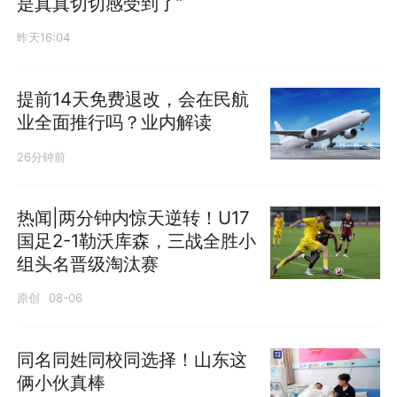
是真真切切感受到了”
昨天16:04
提前14天免费退改，会在民航
业全面推行吗？业内解读
26分钟前
热闻|两分钟内惊天逆转！U17
国足2-1勒沃库森，三战全胜小
组头名晋级淘汰赛
原创
08-06
同名同姓同校同选择！山东这
俩小伙真棒