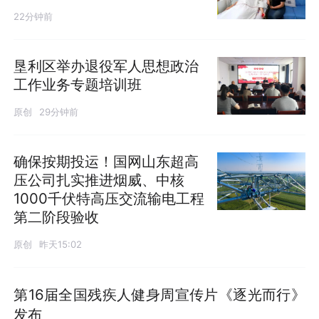
22分钟前
垦利区举办退役军人思想政治
工作业务专题培训班
原创
29分钟前
确保按期投运！国网山东超高
压公司扎实推进烟威、中核
1000千伏特高压交流输电工程
第二阶段验收
原创
昨天15:02
第16届全国残疾人健身周宣传片《逐光而行》
发布