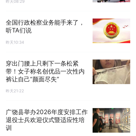
昨天08:29
全国行政检察业务能手来了，
听TA们说
昨天10:34
穿出门腰上只剩下一条松紧
带！女子称名创优品一次性内
裤让自己“颜面尽失”
昨天21:22
广饶县举办2026年度安排工作
退役士兵欢迎仪式暨适应性培
训