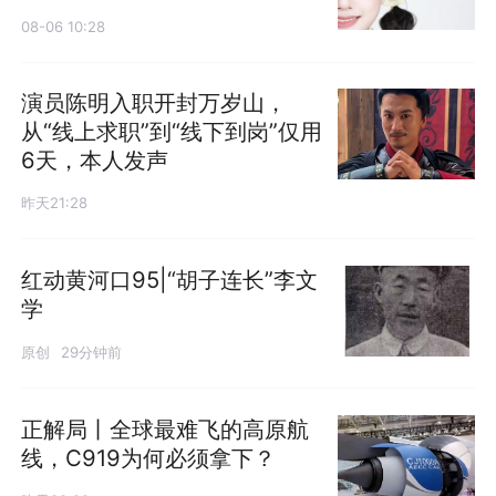
08-06 10:28
演员陈明入职开封万岁山，
从“线上求职”到“线下到岗”仅用
6天，本人发声
昨天21:28
红动黄河口95|“胡子连长”李文
学
原创
29分钟前
正解局丨全球最难飞的高原航
线，C919为何必须拿下？