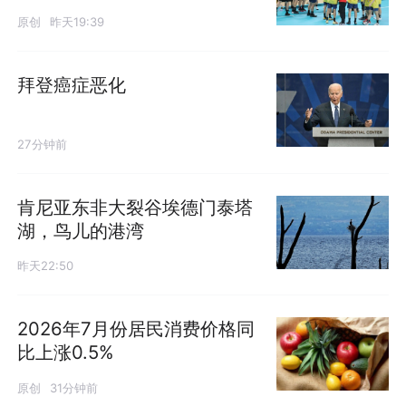
原创
昨天19:39
拜登癌症恶化
27分钟前
肯尼亚东非大裂谷埃德门泰塔
湖，鸟儿的港湾
昨天22:50
2026年7月份居民消费价格同
比上涨0.5%
原创
31分钟前