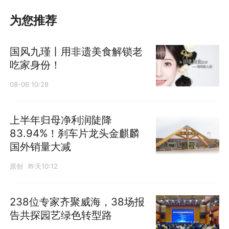
为您推荐
国风九瑾丨用非遗美食解锁老
吃家身份！
08-06 10:28
上半年归母净利润陡降
83.94%！刹车片龙头金麒麟
国外销量大减
原创
昨天10:12
238位专家齐聚威海，38场报
告共探园艺绿色转型路