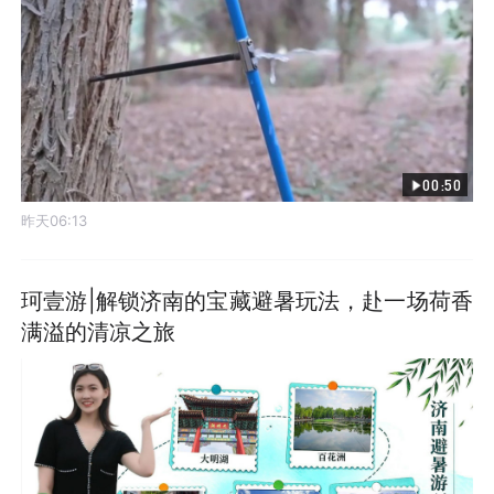
00:50
昨天06:13
珂壹游|解锁济南的宝藏避暑玩法，赴一场荷香
满溢的清凉之旅