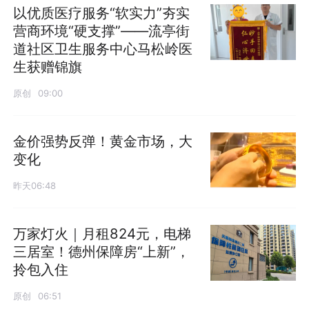
以优质医疗服务“软实力”夯实
营商环境“硬支撑”——流亭街
道社区卫生服务中心马松岭医
生获赠锦旗
原创
09:00
金价强势反弹！黄金市场，大
变化
昨天06:48
万家灯火｜月租824元，电梯
三居室！德州保障房“上新”，
拎包入住
原创
06:51