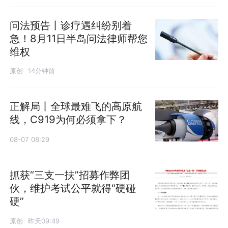
问法预告丨诊疗遇纠纷别着
急！8月11日半岛问法律师帮您
维权
原创
14分钟前
正解局丨全球最难飞的高原航
线，C919为何必须拿下？
08-07 08:29
抓获“三支一扶”招募作弊团
伙，维护考试公平就得“硬碰
硬”
原创
昨天09:49