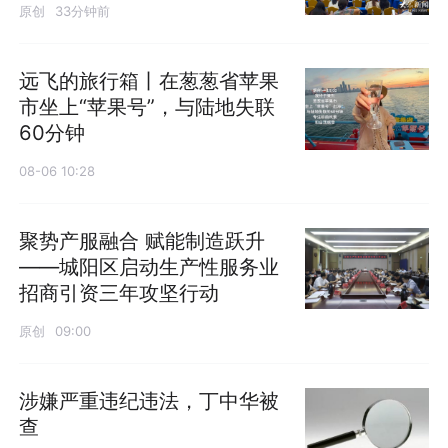
原创
33分钟前
远飞的旅行箱丨在葱葱省苹果
市坐上“苹果号”，与陆地失联
60分钟
08-06 10:28
聚势产服融合 赋能制造跃升
——城阳区启动生产性服务业
招商引资三年攻坚行动
原创
09:00
涉嫌严重违纪违法，丁中华被
查