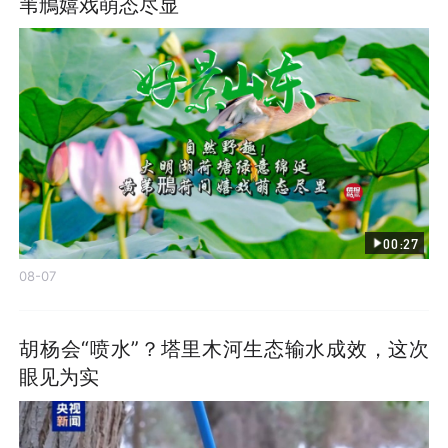
苇鳽嬉戏萌态尽显
00:27
08-07
胡杨会“喷水”？塔里木河生态输水成效，这次
眼见为实