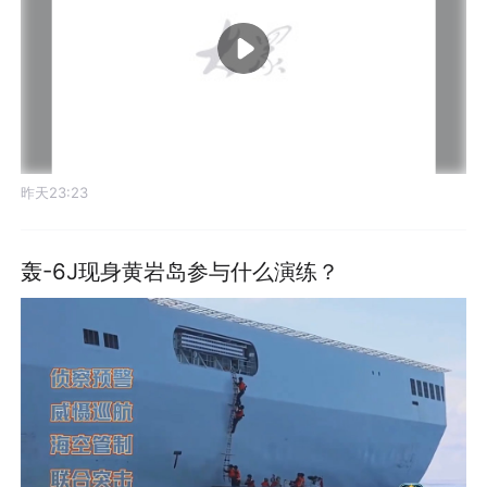
昨天23:23
轰-6J现身黄岩岛参与什么演练？