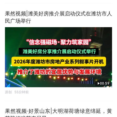
果然视频|潍美好房推介展启动仪式在潍坊市人
民广场举行
00:59
原创
55分钟前
果然视频·好景山东|大明湖荷塘绿意绵延，黄