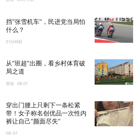
挡“张雪机车”，民进党当局怕
什么？
51分钟前
从“班超”出圈，看乡村体育破
局之道
原创
08:01
穿出门腰上只剩下一条松紧
带！女子称名创优品一次性内
裤让自己“颜面尽失”
08-07