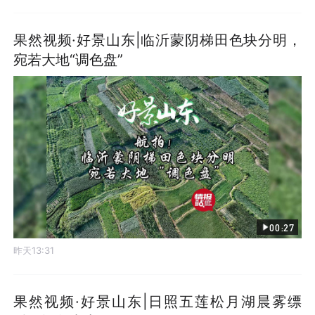
果然视频·好景山东|临沂蒙阴梯田色块分明，
宛若大地“调色盘”
00:27
昨天13:31
果然视频·好景山东|日照五莲松月湖晨雾缥