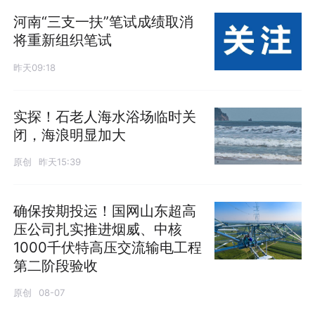
河南“三支一扶”笔试成绩取消
将重新组织笔试
昨天09:18
实探！石老人海水浴场临时关
闭，海浪明显加大
原创
昨天15:39
确保按期投运！国网山东超高
压公司扎实推进烟威、中核
1000千伏特高压交流输电工程
第二阶段验收
原创
08-07