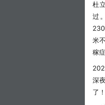
杜
过
23
米不
稼
20
深夜
了！