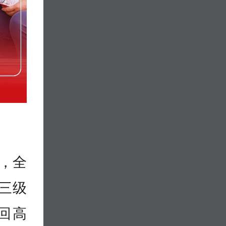
后，全
三级
回高