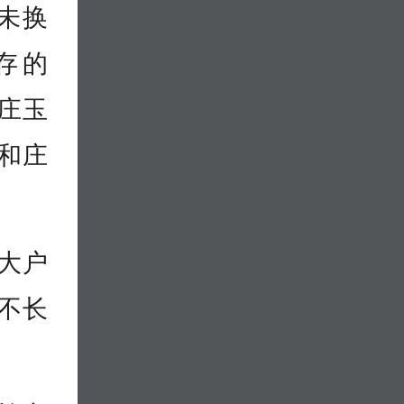
未换
存的
邢庄玉
址和庄
粮大户
、不长