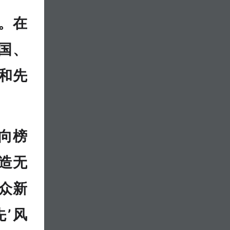
。在
国、
和先
向榜
造无
众新
先’风