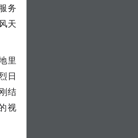
服务
风天
地里
烈日
刚结
的视