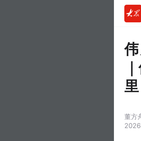
伟
｜
里
董方
2026