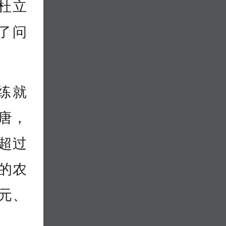
杜立
了问
练就
高唐，
超过
字的农
万元、