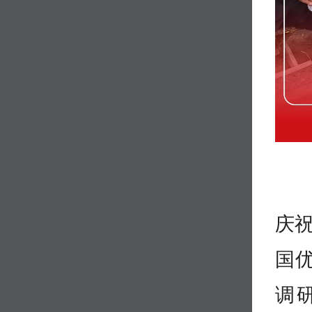
庆祝
国
调