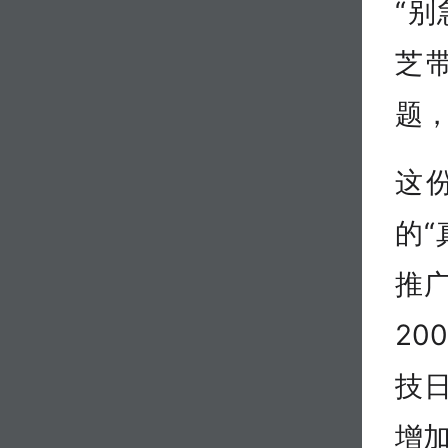
“
芝
题
这
的“
推
20
技日
增加