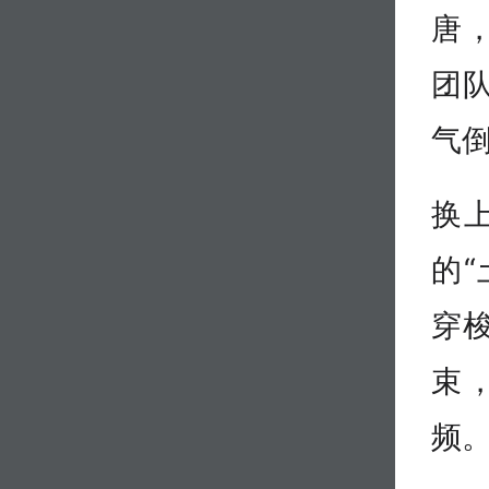
唐
团
气
换
的
穿
束
频