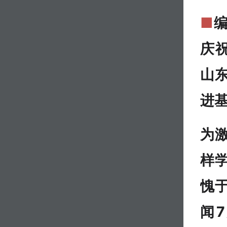
■
庆
山
进
为
样
愧
闻7