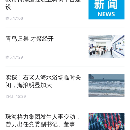
设
昨天17:06
青鸟归巢 才聚经开
昨天17:29
实探！石老人海水浴场临时关
闭，海浪明显加大
原创
15:39
珠海格力集团发生人事变动，
曾力出任党委副书记、董事