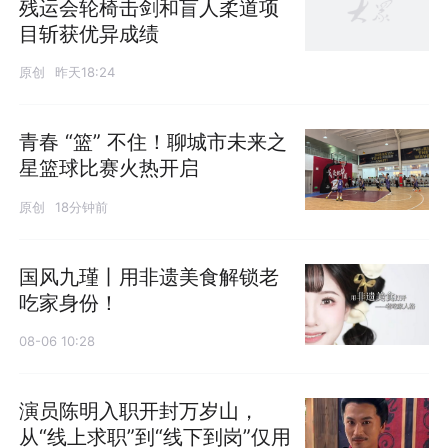
残运会轮椅击剑和盲人柔道项
目斩获优异成绩
原创
昨天18:24
青春 “篮” 不住！聊城市未来之
星篮球比赛火热开启
原创
18分钟前
国风九瑾丨用非遗美食解锁老
吃家身份！
08-06 10:28
演员陈明入职开封万岁山，
从“线上求职”到“线下到岗”仅用