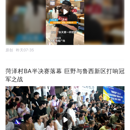
原创
昨天07:35
菏泽村BA半决赛落幕 巨野与鲁西新区打响冠
军之战