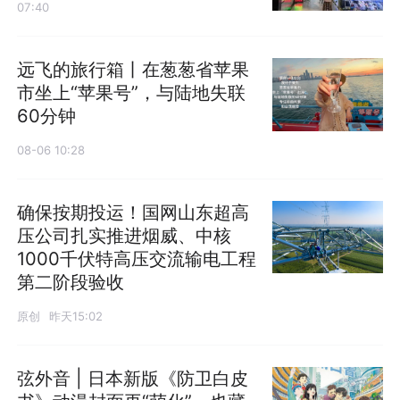
07:40
远飞的旅行箱丨在葱葱省苹果
市坐上“苹果号”，与陆地失联
60分钟
08-06 10:28
确保按期投运！国网山东超高
压公司扎实推进烟威、中核
1000千伏特高压交流输电工程
第二阶段验收
原创
昨天15:02
弦外音 | 日本新版《防卫白皮