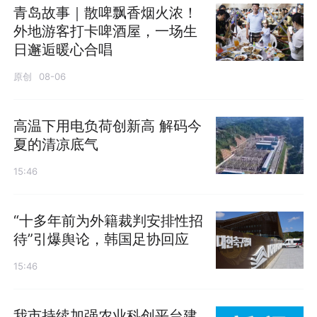
青岛故事｜散啤飘香烟火浓！
外地游客打卡啤酒屋，一场生
日邂逅暖心合唱
原创
08-06
高温下用电负荷创新高 解码今
夏的清凉底气
15:46
“十多年前为外籍裁判安排性招
待”引爆舆论，韩国足协回应
15:46
我市持续加强农业科创平台建