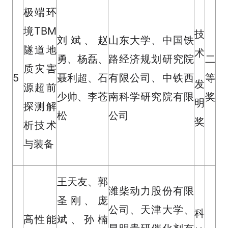
极端环
境TBM
技
刘斌、赵
山东大学、中国铁
隧道地
术
勇、杨磊、
路经济规划研究院
二
质灾害
5
聂利超、石
有限公司、中铁西
等
发
源超前
少帅、李苍
南科学研究院有限
奖
明
探测解
松
公司
奖
析技术
与装备
王天友、郭
潍柴动力股份有限
圣刚、庞
公司、天津大学、
科
高性能
斌、孙楠