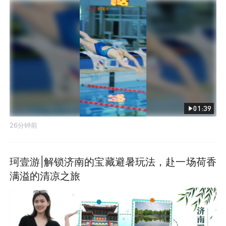
01:39
26分钟前
珂壹游|解锁济南的宝藏避暑玩法，赴一场荷香
满溢的清凉之旅