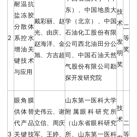
耐温抗
东）、中国地质大
技
盐冻胶
戴彩丽、赵
学（北京）、中国
术
分散体
二
光、由庆、
石油化工股份有限
2
系控水
等
发
赵海洋、金
公司西北油田分公
增油关
奖
明
旭、方吉超
司、中国石油天然
键技术
奖
气股份有限公司勘
与应用
探开发研究院
眼角膜
山东第一医科大学
技
供体替
史伟云、谢
附属眼科研究所
术
代产品
立信、周庆
（山东省眼科研究
二
3
关键技
军、王婷、
所、山东第一医科
等