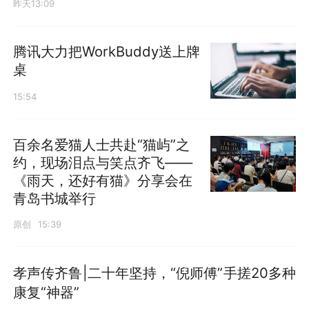
昨天13:09
腾讯大力把WorkBuddy送上牌
桌
15:54
百余名爱猫人士共赴“猫屿”之
约，现场泪点与笑点齐飞——
《雨天，还好有猫》分享会在
青岛书城举行
原创
15:39
孝声传齐鲁|二十年坚持，“倪师傅”手搓20多种
康复“神器”