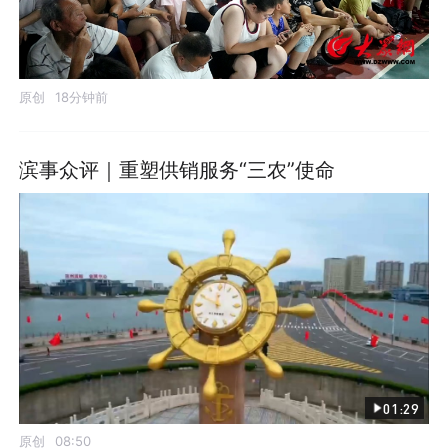
原创
18分钟前
滨事众评｜重塑供销服务“三农”使命
01:29
原创
08:50