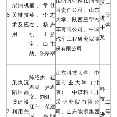
昆明贵研催化剂有
技
柴油机
楠、常仕
二
限责任公司、山东
6
关键技
英、李志
等
进
大学、陕西重型汽
术及应
杰、杨志
奖
步
车有限公司、中国
用
刚，王意
奖
汽车工程研究院股
宝、白书
份有限公司
战、陈翠翠
山东科技大学、中
陈绍杰、崔
采煤沉
国矿业大学（北
希民、尹希
科
陷区高
京）、中煤科工开
文、刘健、
技
质建设
采研究院有限公
二
江宁、范建
7
利用关
司、山东能源集团
等
进
国、高明