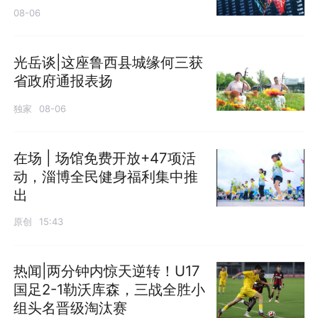
08-06
光岳谈|这座鲁西县城缘何三获
省政府通报表扬
独家
08-06
在场 | 场馆免费开放+47项活
动，淄博全民健身福利集中推
出
原创
15:43
热闻|两分钟内惊天逆转！U17
国足2-1勒沃库森，三战全胜小
组头名晋级淘汰赛