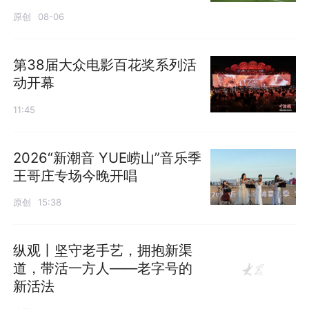
原创
08-06
第38届大众电影百花奖系列活
动开幕
11:45
2026“新潮音 YUE崂山”音乐季
王哥庄专场今晚开唱
原创
15:38
纵观丨坚守老手艺，拥抱新渠
道，带活一方人——老字号的
新活法