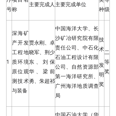
主要完成人
主要完成单位
号
称
种
级
中国海洋大学、长
深海矿
沙矿冶研究院有限
技
产开发
贾永刚、卓
责任公司、中石化
术
工程地
晓军、荆少
二
石油工程设计有限
1
质环境
东、刘保
等
发
公司、自然资源部
原位观
华、梁前
奖
明
第一海洋研究所、
测技术
勇、朱超祁
奖
广州海洋地质调查
与装备
局
中国石油大学（华