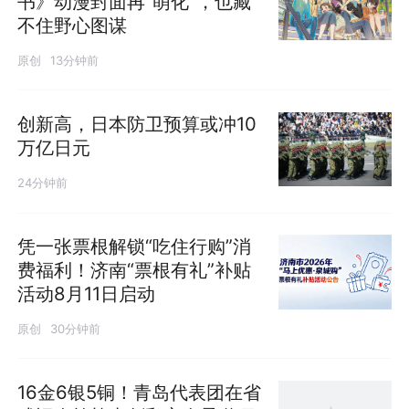
书》动漫封面再“萌化”，也藏
不住野心图谋
原创
13分钟前
创新高，日本防卫预算或冲10
万亿日元
24分钟前
凭一张票根解锁“吃住行购”消
费福利！济南“票根有礼”补贴
活动8月11日启动
原创
30分钟前
16金6银5铜！青岛代表团在省