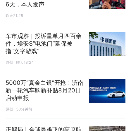
6天，本人发声
昨天21:28
车市观察｜投诉量单月四百余
件，埃安S“电池门”延保被
指“文字游戏”
原创
昨天18:24
5000万“真金白银”开抢！济南
新一轮汽车购新补贴8月20日
启动申报
原创
30分钟前
正解局丨全球最难飞的高原航