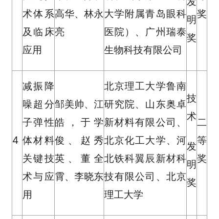
发
术体系
高华、林永
大学附属青岛眼科
奖
明
及临床
亮
医院）、广州瑞泰
奖
应用
生物科技有限公司
减振降
北京理工大学鲁南
技
噪超分
邹美帅、江
研究院、山东奥卓
术
子弹性
皓，于学
新材料有限公司、
二
4
体材料
俊、赵秀
北京化工大学、河
等
发
关键技
英、董全
北铁科翼辰新材科
奖
明
术与应
霄、李晓东
技有限公司、北京
奖
用
理工大学