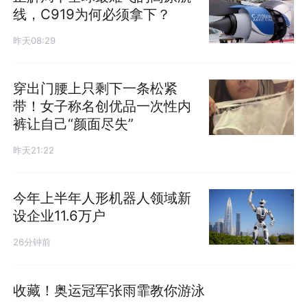
线，C919为何必须拿下？
昨天08:29
穿出门腰上只剩下一条松紧
带！女子称名创优品一次性内
裤让自己“颜面尽失”
昨天21:22
今年上半年人形机器人领域新
设企业11.6万户
26分钟前
收藏！奥运冠军张雨霏教你游泳