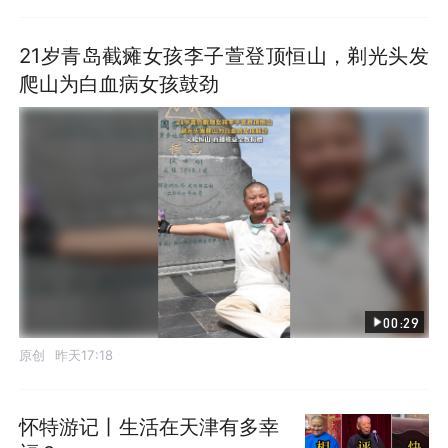
21岁青岛截瘫女孩李子萱登顶恒山，剃光头发
爬山为白血病女孩鼓劲
00:29
原创
昨天17:18
怀特游记丨生活在天津有多幸