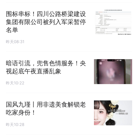
围标串标！四川公路桥梁建设
集团有限公司被列入军采暂停
名单
昨天08:31
暗语引流，兜售色情服务！央
视起底午夜直播乱象
昨天10:22
国风九瑾丨用非遗美食解锁老
吃家身份！
昨天10:28