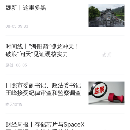
魏新丨这里多黑
08-05 09:33
时间线丨“海阳箭”捷龙冲天！
破浪“问天”见证硬核实力
原创
08-05
日照市委副书记、政法委书记
王峰接受纪律审查和监察调查
昨天10:19
财经周报丨存储芯片与SpaceX