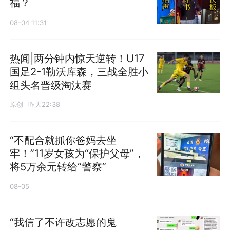
福？
08-04 11:31
热闻|两分钟内惊天逆转！U17
国足2-1勒沃库森，三战全胜小
组头名晋级淘汰赛
原创
昨天22:38
“不配合就抓你爸妈去坐
牢！”11岁女孩为“保护父母”，
将5万余元转给“警察”
08-05
“我信了不许改志愿的鬼