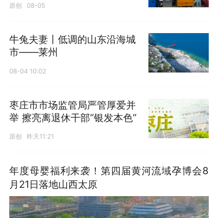
原创
08-05
牛兔夫妻丨低调的山东沿海城
市——莱州
08-04 10:02
枣庄市市场监管局严管厚爱并
举 擦亮离退休干部“银发本色”
原创
昨天11:21
年度母婴福利来袭！第四届黄河流域孕博会8
月21日落地山西太原